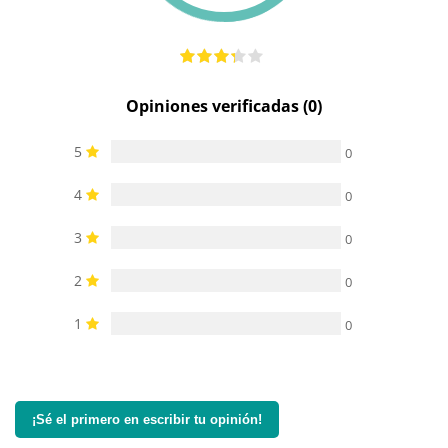
Opiniones verificadas (0)
5
0
4
0
3
0
2
0
1
0
¡Sé el primero en escribir tu opinión!