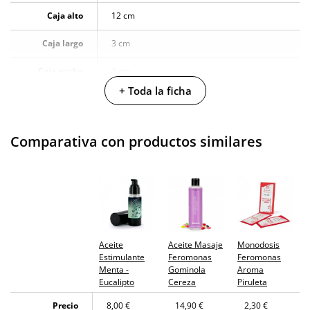
Caja alto
12 cm
Caja largo
3 cm
Caja ancho
3 cm
+ Toda la ficha
Caja peso
0.085 Kg
Cantidad
30 ml
Comparativa con productos similares
Producto
vegano
No testado en
animales
Envío discreto
Paquete discreto y sin distintivos
Aceite
Aceite Masaje
Monodosis
Estimulante
Feromonas
Feromonas
Garantías
3 años de garantía
Menta -
Gominola
Aroma
Eucalipto
Cereza
Piruleta
Producto
original
Precio
8,00 €
14,90 €
2,30 €