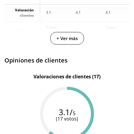
¿Cuándo lo
Valoración
El en 24 horas hábiles (fecha estimada)
3.1
4.1
4.1
recibo?
clientes
Extase
Extase
Fabricante
Diversual
Sensuel
Sensuel
+ Ver más
Cantidad
30 ml
200 ml
-
Opiniones de clientes
Valoraciones de clientes (17)
3.1/
5
(17 votos)