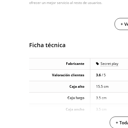
ofrecer un mejor servicio al resto de usuarios.
+ V
Ficha técnica
Fabricante
Secret play
Valoración clientes
3.6
/ 5
Caja alto
15.5 cm
Caja largo
3.5 cm
Caja ancho
3.5 cm
Caja peso
0.105 Kg
+ Toda