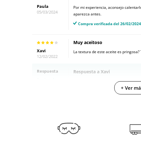
Paula
Por mi experiencia, aconsejo calentarl
05/03/2024
aparezca antes.
Compra verificada del 26/02/2024
Muy aceitoso
Xavi
La textura de este aceite es pringosa
12/02/2022
Respuesta
Respuesta a Xavi
Equipo de
¡Hola Xavi!
diversual
+ Ver má
14/02/2022
Este producto es a la vez aceite y lubr
masaje al uso, ya que está pensado p
Espero haberte ayudado.
Cloe (at. al cliente de diversual).