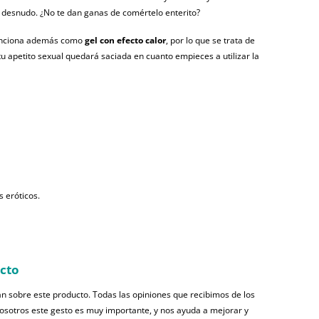
 desnudo. ¿No te dan ganas de comértelo enterito?
funciona además como
gel con efecto calor
, por lo que se trata de
tu apetito sexual quedará saciada en cuanto empieces a utilizar la
s eróticos.
ucto
n sobre este producto. Todas las opiniones que recibimos de los
nosotros este gesto es muy importante, y nos ayuda a mejorar y