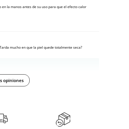
o en la manos antes de su uso para que el efecto calor
? Tarda mucho en que la piel quede totalmente seca?
s opiniones
icante, por lo que no se absorbería igual que un aceite de
ara aguantar un poco más.