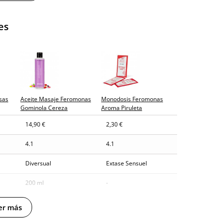
es
y sin distintivos
tía
esas
Aceite Masaje Feromonas
Monodosis Feromonas
Gominola Cereza
Aroma Piruleta
agosto (fecha estimada)
14,90 €
2,30 €
4.1
4.1
Diversual
Extase Sensuel
200 ml
-
-
er más