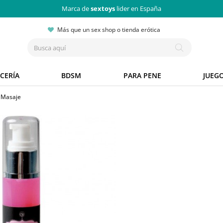
Marca de
sextoys
lider en España
Más que un sex shop o tienda erótica
CERÍA
BDSM
PARA PENE
JUEG
 Masaje