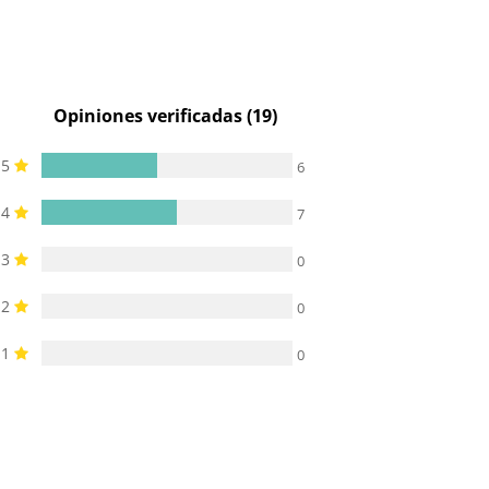
Opiniones verificadas (19)
5
6
4
7
3
0
2
0
1
0