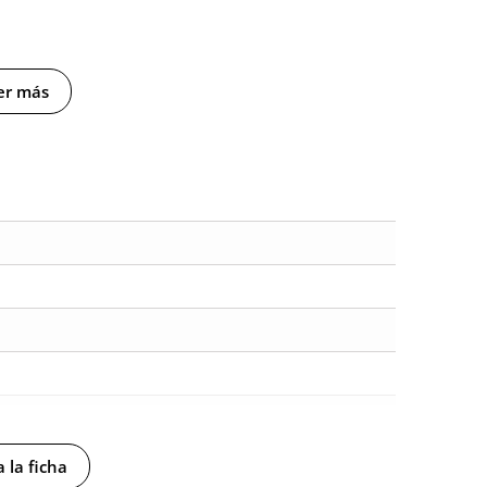
er más
 la ficha