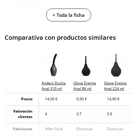
Longitud
13 cm
insertable
+ Toda la ficha
Cantidad
310 ml
Comparativa con productos similares
Resistente al
100% sumergible
agua
Producto
vegano
No testado en
animales
Anders Ducha
Glove Enema
Glove Enema
Anal 310 ml
Anal 86 ml
Anal 224 ml
Envío discreto
Paquete discreto y sin distintivos
Precio
14,00 €
9,90 €
14,90 €
Garantías
3 años de garantía
Valoración
Producto
4
3.7
3.9
clientes
original
Fabricante
After Dark
Diversual
Diversual
¿Cuándo lo
El martes 11 de agosto (fecha estimada)