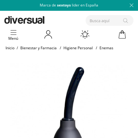
Marca de
sextoys
lider en España
Menú
Inicio
/
Bienestar y Farmacia
/
Higiene Personal
/
Enemas