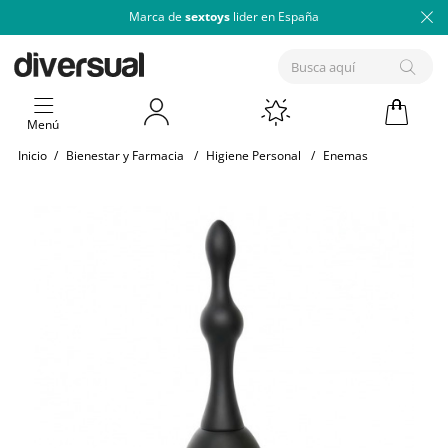
Marca de
sextoys
lider en España
Menú
Inicio
/
Bienestar y Farmacia
/
Higiene Personal
/
Enemas