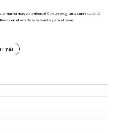
ecto mucho más voluminoso? Con un programa continuado de
ultados en el uso de esta bomba para el pene.
asturbarte.
er más
hará que la sangre se acumule en las paredes cavernosas del pene
no basta con una única sesión. Lo recomendable es
trabajar
 ejercicio de bombeo durante al menos tres series de 5 minutos
dimensiones de tu pene sino que podrás contrarrestas algunos