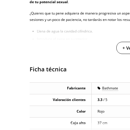
de tu potencial sexual
.
¿Quieres que tu pene adquiera de manera progresiva un asp
sesiones y un poco de paciencia, no tardarás en notar los res
Llena de agua la cavidad cilíndrica.
Introduce el pene en su interior.
Bombea con el mismo movimiento que emplearías para m
+ V
La presión generada por el agua en el interior de la cavidad 
y te proporcionará una erección inmediata.
Ficha técnica
Pero para que los resultados sean duraderos y permanentes, 
durante varias semanas
, en días alternos y manteniendo el
Fabricante
Bathmate
cada una.
Valoración clientes
3.3
/ 5
Con estas sencillas rutinas no sólo conseguirás mejorar las 
problemas como la eyaculación precoz o la disfunción eréctil.
Color
Rojo
Características:
Caja alto
37 cm