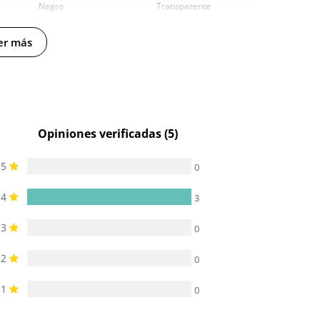
Negro
Transparente
-
-
er más
Opiniones verificadas (5)
5
0
4
3
3
0
2
0
1
0