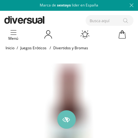
Marca de
sextoys
lider en España
Menú
Inicio
/
Juegos Eróticos
/
Divertidos y Bromas