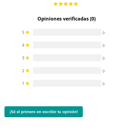
Opiniones verificadas (0)
5
0
4
0
3
0
2
0
1
0
¡Sé el primero en escribir tu opinión!