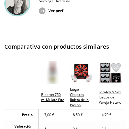
Sexóloga Diversual
Ver perfil
Comparativa con productos similares
Juego
Scratch & Sex
Biberón 750
Chupitos
Juegos de
ml Mulato Pito
Ruleta de la
Pareja Hetero
Pasión
Precio
7,00 €
8,50 €
4,70 €
Valoración
5
3.6
2.8