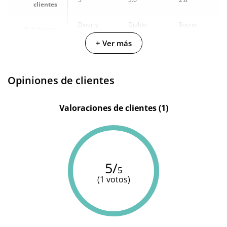
clientes
Diverty
Diablo
Secret
Fabricante
Sex
Picante
Play
+ Ver más
Color
Marrón
-
-
Cantidad
750 ml
-
-
Opiniones de clientes
Valoraciones de clientes (1)
5/
5
(1 votos)