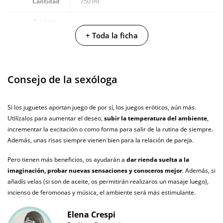
Cantidad
750 ml
Producto
vegano
+ Toda la ficha
No testado en
animales
Consejo de la sexóloga
Envío discreto
Paquete discreto y sin distintivos
Garantías
3 años de garantía
Si los juguetes aportan juego de por sí, los juegos eróticos, aún más.
Utilízalos para aumentar el deseo,
subir la temperatura del ambiente
,
Producto
original
incrementar la excitación o como forma para salir de la rutina de siempre.
Además, unas risas siempre vienen bien para la relación de pareja.
¿Cuándo lo
El martes 11 de agosto (fecha estimada)
recibo?
Pero tienen más beneficios, os ayudarán a
dar rienda suelta a la
imaginación, probar nuevas sensaciones y conoceros mejor
. Además, si
añadís velas (si son de aceite, os permitirán realizaros un masaje luego),
incienso de feromonas y música, el ambiente será más estimulante.
Elena Crespi