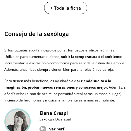
No testado en
+ Toda la ficha
animales
Envío discreto
Paquete discreto y sin distintivos
Consejo de la sexóloga
Garantías
3 años de garantía
Producto
Si los juguetes aportan juego de por sí, los juegos eróticos, aún más.
original
Utilízalos para aumentar el deseo,
subir la temperatura del ambiente
,
¿Cuándo lo
incrementar la excitación o como forma para salir de la rutina de siempre.
El martes 11 de agosto (fecha estimada)
recibo?
Además, unas risas siempre vienen bien para la relación de pareja.
Pero tienen más beneficios, os ayudarán a
dar rienda suelta a la
imaginación, probar nuevas sensaciones y conoceros mejor
. Además, si
añadís velas (si son de aceite, os permitirán realizaros un masaje luego),
incienso de feromonas y música, el ambiente será más estimulante.
Elena Crespi
Sexóloga Diversual
Ver perfil