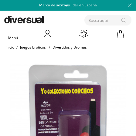
Marca de
sextoys
lider en España
Menú
Inicio
/
Juegos Eróticos
/
Divertidos y Bromas