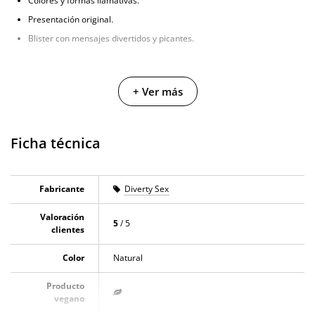
Colores y formas llamativas.
Presentación original.
Blister con mensajes divertidos y picantes.
+ Ver más
Ficha técnica
Fabricante
Diverty Sex
Valoración
5
/ 5
clientes
Color
Natural
Producto
vegano