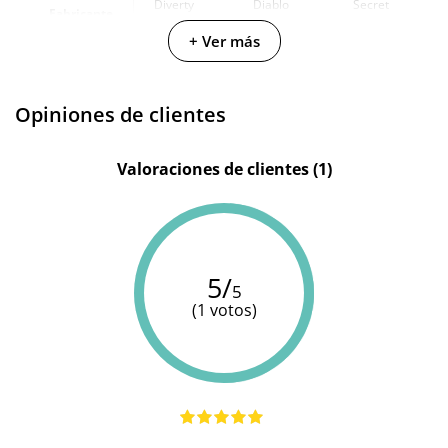
Diverty
Diablo
Secret
Fabricante
Sex
Picante
Play
+ Ver más
Color
Natural
-
-
Opiniones de clientes
Valoraciones de clientes (1)
5/
5
(1 votos)