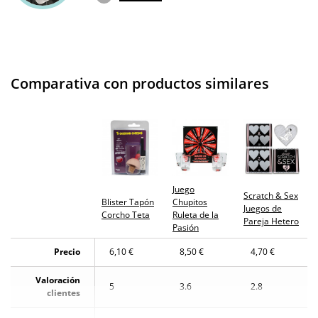
Comparativa con productos similares
Juego
Scratch & Sex
Blister Tapón
Chupitos
Juegos de
Corcho Teta
Ruleta de la
Pareja Hetero
Pasión
Precio
6,10 €
8,50 €
4,70 €
Valoración
5
3.6
2.8
clientes