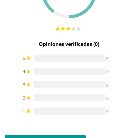
Resistente al
100%
(no
-
agua
sumergible
sumergible)
Opiniones verificadas (0)
5
0
4
0
3
0
2
0
1
0