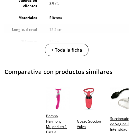
Valoración
2.8
/ 5
clientes
Materiales
Silicona
Longitud total
12.5 cm
Diámetro
3.5 cm
+ Toda la ficha
Multivelocidad
Baterias
Cargador USB
Comparativa con productos similares
Pilas/Batería
incluidas
Resistente al
100% sumergible
agua
Producto
Bomba
vegano
Succionador
Harmony
Gozzo Succión
de Vagina Alt
Mujer 4 en 1
Vulva
No testado en
Intensidad
Fucsia