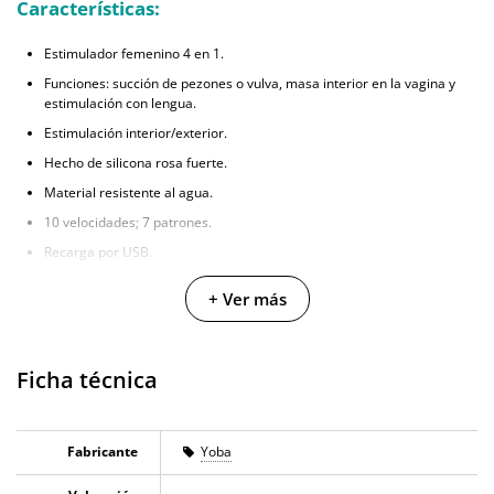
Características:
Estimulador femenino 4 en 1.
Funciones: succión de pezones o vulva, masa interior en la vagina y
estimulación con lengua.
Estimulación interior/exterior.
Hecho de silicona rosa fuerte.
Material resistente al agua.
10 velocidades; 7 patrones.
Recarga por USB.
Dimensiones: 12,7 cm x 3,5 cm.
+ Ver más
Ficha técnica
Fabricante
Yoba