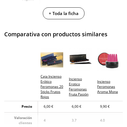
No testado en
+ Toda la ficha
animales
Envío discreto
Paquete discreto y sin distintivos
Comparativa con productos similares
Garantías
3 años de garantía
Producto
original
¿Cuándo lo
El lunes 10 de agosto (fecha estimada)
recibo?
Caja Incienso
Incienso
Erótico
Incienso
Erotico
Feromonas 20
Feromonas
Feromonas
Sticks Frutos
Aroma Mona
Fruta Pasión
Rojos
Precio
6,00 €
6,00 €
9,90 €
Valoración
4
3.7
4.0
clientes