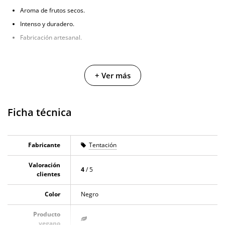
Aroma de frutos secos.
Intenso y duradero.
Fabricación artesanal.
+ Ver más
Ficha técnica
Fabricante
Tentación
Valoración
4
/ 5
clientes
Color
Negro
Producto
vegano