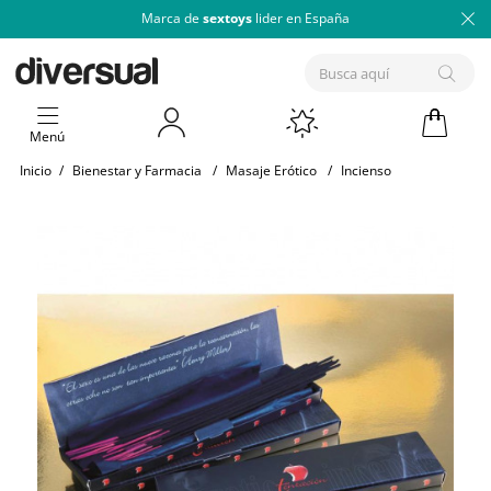
Marca de
sextoys
lider en España
Menú
Inicio
/
Bienestar y Farmacia
/
Masaje Erótico
/
Incienso