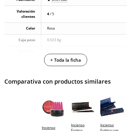
Valoración
4
/ 5
clientes
Color
Rosa
Caja peso
0.023 Kg
Producto
vegano
+ Toda la ficha
No testado en
animales
Comparativa con productos similares
Envío discreto
Paquete discreto y sin distintivos
Garantías
3 años de garantía
Producto
original
Incienso
Incienso
¿Cuándo lo
Incienso
El martes 11 de agosto (fecha estimada)
Erotico
Erótico con