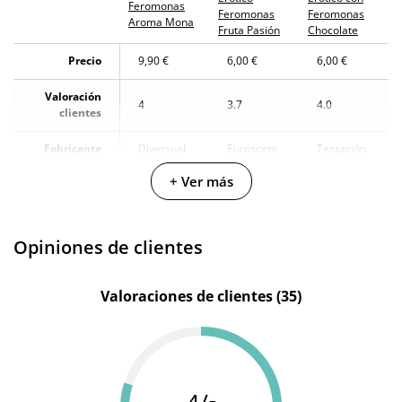
recibo?
Feromonas
Feromonas
Feromonas
Aroma Mona
Fruta Pasión
Chocolate
Precio
9,90 €
6,00 €
6,00 €
Valoración
4
3.7
4.0
clientes
Fabricante
Diversual
Euroscent
Tentación
+ Ver más
Color
Rosa
-
Negro
Producto
-
-
vegano
Opiniones de clientes
Valoraciones de clientes (35)