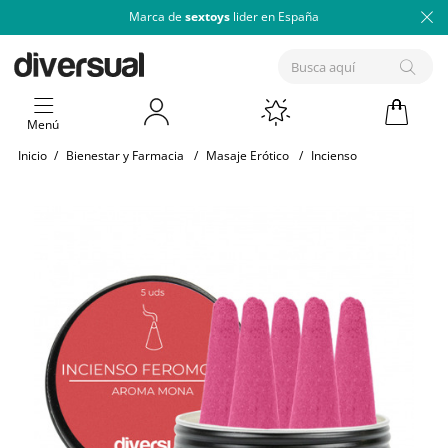
Marca de
sextoys
lider en España
Menú
Inicio
/
Bienestar y Farmacia
/
Masaje Erótico
/
Incienso