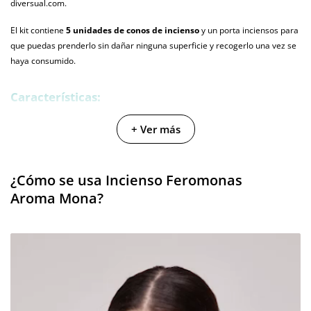
diversual.com.
El kit contiene
5 unidades de conos de incienso
y un porta inciensos para
que puedas prenderlo sin dañar ninguna superficie y recogerlo una vez se
haya consumido.
Características:
Incienso de feromonas
+ Ver más
Aroma: Mona.
5 unidades.
¿Cómo se usa Incienso Feromonas
Color: cereza.
Aroma Mona?
Incluye portainciensos.
Ingredientes:
Litsea Glutinosa, Polvo de madera, Feromonas, Fragancia.
4 clientes han opinado sobre este producto
En la sección de opiniones puedes ver
4 opiniones
que hablan sobre este
producto. Todas las opiniones que recibimos de los artículos que