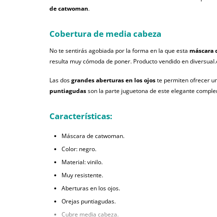
de catwoman
.
Cobertura de media cabeza
No te sentirás agobiada por la forma en la que esta
máscara d
resulta muy cómoda de poner. Producto vendido en diversual
Las dos
grandes aberturas en los ojos
te permiten ofrecer un
puntiagudas
son la parte juguetona de este elegante comple
Características:
Máscara de catwoman.
Color: negro.
Material: vinilo.
Muy resistente.
Aberturas en los ojos.
Orejas puntiagudas.
Cubre media cabeza.