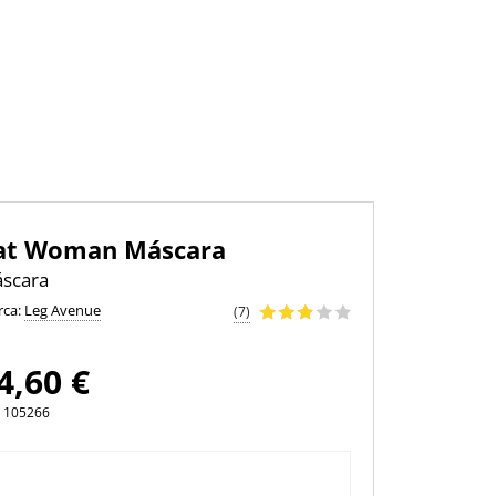
at Woman Máscara
scara
rca:
Leg Avenue
(7)
4,60 €
105266