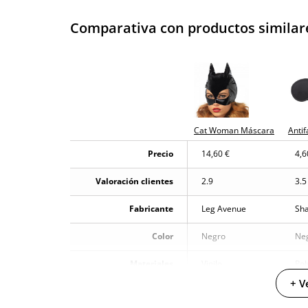
Envío discreto
Paquete discreto 
Comparativa con productos similar
Garantías
3 años de garan
Producto original
¿Cuándo lo recibo?
El martes 11 de 
Cat Woman Máscara
Anti
Precio
14,60 €
4,6
Valoración clientes
2.9
3.5
Fabricante
Leg Avenue
Sh
Color
Negro
Ne
Materiales
Vinilo
Pol
+ V