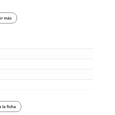
er más
 la ficha