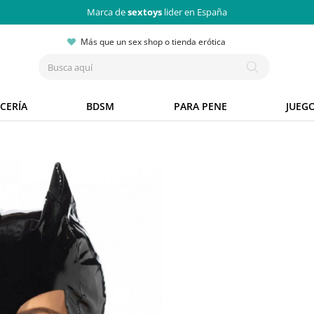
Marca de
sextoys
lider en España
Más que un sex shop o tienda erótica
CERÍA
BDSM
PARA PENE
JUEG