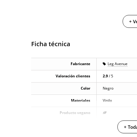
+ V
Ficha técnica
Fabricante
Leg Avenue
Valoración clientes
2.9
/ 5
Color
Negro
Materiales
Vinilo
Producto vegano
No testado en animales
+ Toda