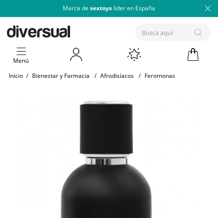
Marca de
sextoys
lider en España
Menú
Inicio
/
Bienestar y Farmacia
/
Afrodisíacos
/
Feromonas