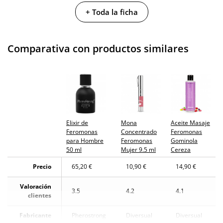
No testado en
+ Toda la ficha
animales
Envío discreto
Paquete discreto y sin distintivos
Comparativa con productos similares
Garantías
3 años de garantía
Producto
original
¿Cuándo lo
El martes 11 de agosto (fecha estimada)
recibo?
Elixir de
Mona
Aceite Masaje
Feromonas
Concentrado
Feromonas
para Hombre
Feromonas
Gominola
50 ml
Mujer 9.5 ml
Cereza
Precio
65,20 €
10,90 €
14,90 €
Valoración
3.5
4.2
4.1
clientes
Fabricante
Pherostrong
Diversual
Diversual