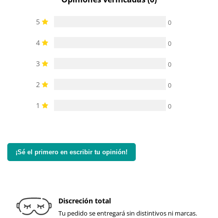
5
0
4
0
3
0
2
0
1
0
¡Sé el primero en escribir tu opinión!
Discreción total
Tu pedido se entregará sin distintivos ni marcas.