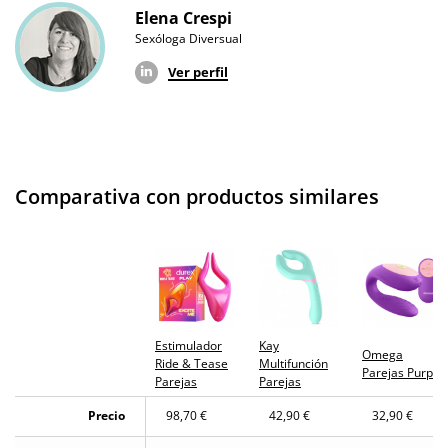
Elena Crespi
Sexóloga Diversual
Ver perfil
Comparativa con productos similares
Estimulador
Kay
Omega
Ride & Tease
Multifunción
Parejas Purple
Parejas
Parejas
Precio
98,70 €
42,90 €
32,90 €