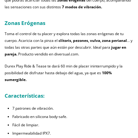
que podrás acariciar todas las
zonas erógenas
del cuerpo, acompañando
las sensaciones con sus distintos
7 modos de vibración.
Zonas Erógenas
Toma el control de tu placer y explora todas las zonas erógenas de tu
cuerpo. Acaricia con la pinza el
clítoris, pezones, vulva, zona perianal
… y
todas las otras partes que aún están por descubrir. Ideal para
jugar en
pareja.
Producto vendido en diversual.com.
Durex Play Ride & Tease te dará 60 min de placer ininterrumpido y la
posibilidad de disfrutar hasta debajo del agua, ya que es
100%
sumergible.
Características:
7 patrones de vibración.
Fabricado en silicona body-safe.
Fácil de limpiar.
Impermeabilidad IPX7.