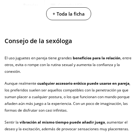
Baterias
Cargador USB
+ Toda la ficha
Pilas/Batería
incluidas
Resistente al
100% sumergible
Consejo de la sexóloga
agua
Producto
El uso juguetes en pareja tiene grandes
beneficios para la relación
, entre
vegano
otros, evita o rompe con la rutina sexual y aumenta la confianza y la
No testado en
conexión.
animales
Aunque realmente
cualquier accesorio erótico puede usarse en pareja
,
Envío discreto
Paquete discreto y sin distintivos
los preferidos suelen ser aquellos compatibles con la penetración ya que
suman placer a cualquier postura, o los que funcionan con mando porque
Garantías
3 años de garantía
añaden aún más juego a la experiencia. Con un poco de imaginación, las
formas de disfrutar son casi infinitas.
Producto
original
Sentir la
vibración al mismo tiempo puede añadir juego
, aumentar el
deseo y la excitación, además de provocar sensaciones muy placenteras.
¿Cuándo lo
El martes 11 de agosto (fecha estimada)
recibo?