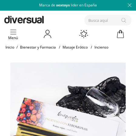
Marca de
sextoys
lider en España
Menú
Inicio
/
Bienestar y Farmacia
/
Masaje Erótico
/
Incienso