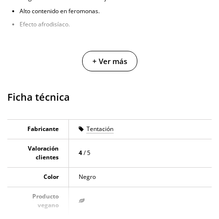
Alto contenido en feromonas.
Efecto afrodisíaco.
+ Ver más
Ficha técnica
Fabricante
Tentación
Valoración
4
/ 5
clientes
Color
Negro
Producto
vegano