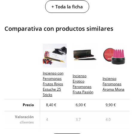
No testado en
+ Toda la ficha
animales
Envío discreto
Paquete discreto y sin distintivos
Comparativa con productos similares
Garantías
3 años de garantía
Producto
original
¿Cuándo lo
El martes 11 de agosto (fecha estimada)
recibo?
Incienso con
Incienso
Feromonas
Incienso
Erotico
Frutos Rojos
Feromonas
Feromonas
Estuche 25
Aroma Mona
Fruta Pasión
Sticks
Precio
8,40 €
6,00 €
9,90 €
Valoración
4
3.7
4.0
clientes