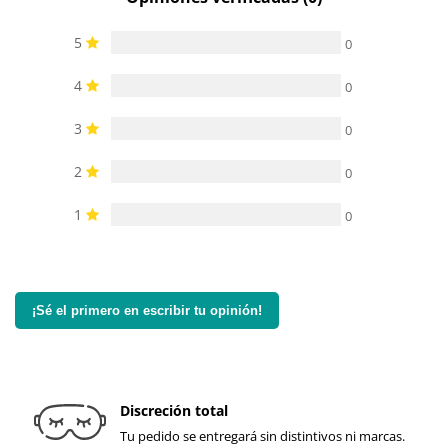
5
0
4
0
3
0
2
0
1
0
¡Sé el primero en escribir tu opinión!
Discreción total
Tu pedido se entregará sin distintivos ni marcas.