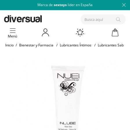
Marca de
sextoys
lider en España
Menú
Inicio
/
Bienestar y Farmacia
/
Lubricantes Íntimos
/
Lubricantes Sabore