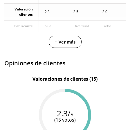
Valoración
2.3
3.5
3.0
clientes
Fabricante
Nuei
Diversual
Liebe
Base de
Base de
Base de
Materiales
+ Ver más
agua
agua
agua
Cantidad
100 ml
60 ml
100 ml
Opiniones de clientes
Producto
vegano
Valoraciones de clientes (15)
2.3/
5
(15 votos)