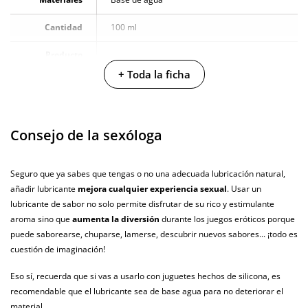
Cantidad
100 ml
Producto
vegano
+ Toda la ficha
No testado en
animales
Consejo de la sexóloga
Envío discreto
Paquete discreto y sin distintivos
Garantías
3 años de garantía
Seguro que ya sabes que tengas o no una adecuada lubricación natural,
añadir lubricante
mejora cualquier experiencia sexual
. Usar un
Producto
original
lubricante de sabor no solo permite disfrutar de su rico y estimulante
aroma sino que
aumenta la diversión
durante los juegos eróticos porque
¿Cuándo lo
puede saborearse, chuparse, lamerse, descubrir nuevos sabores... ¡todo es
El viernes 7 de agosto (fecha estimada)
recibo?
cuestión de imaginación!
Eso sí, recuerda que si vas a usarlo con juguetes hechos de silicona, es
recomendable que el lubricante sea de base agua para no deteriorar el
material.