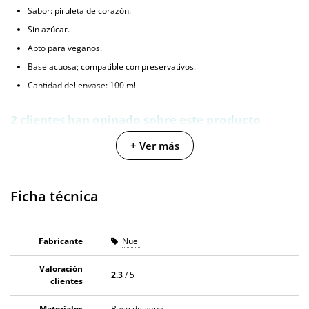
Sabor: piruleta de corazón.
Sin azúcar.
Apto para veganos.
Base acuosa; compatible con preservativos.
Cantidad del envase: 100 ml.
2 clientes han opinado sobre este producto
En la sección de opiniones puedes ver
2 opiniones
que hablan sobre este
+ Ver más
producto. Todas las opiniones que recibimos de los artículos que
ofrecemos son reales y están verificadas. Para nosotros este gesto es muy
importante, y nos ayuda a mejorar y ofrecer un mejor servicio al resto de
Ficha técnica
usuarios.
Fabricante
Nuei
Valoración
2.3
/ 5
clientes
Materiales
Base de agua