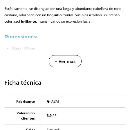
Estéticamente, se distingue por una larga y abundante cabellera de tono
castaño, adornada con un
flequillo
frontal. Sus ojos irradian un intenso
color azul
brillante
, intensificando su expresión facial.
Dimensiones:
Altura: 149 cm.
Pecho: 73cm.
+ Ver más
Cintura: 50 cm.
Caderas: 81 cm.
Medias de la caja: 140cm x 37cm x 28cm. Volumen: 11,40m3.
Ficha técnica
Modos de sexo: Vaginal, anal y oral.
Accesorios incluidos con el producto:
Fabricante
AZM
Valoración
Peluca.
3.9
/ 5
clientes
Guantes.
Manual de instrucciones.
Color
Natural