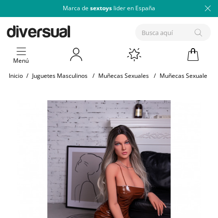
Marca de
sextoys
lider en España
Menú
Inicio
/
Juguetes Masculinos
/
Muñecas Sexuales
/
Muñecas Sexuales Re