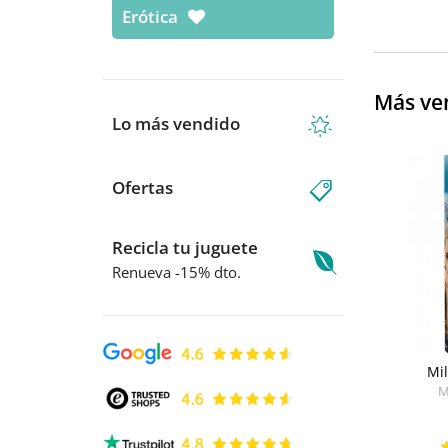
Erótica
Más ve
Lo más vendido
Ofertas
Recicla tu juguete
Renueva -15% dto.
Mi
M