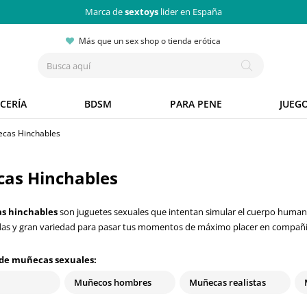
Marca de
sextoys
lider en España
Más que un sex shop o tienda erótica
CERÍA
BDSM
PARA PENE
JUEG
cas Hinchables
as Hinchables
s hinchables
son juguetes sexuales que intentan simular el cuerpo humano
das y gran variedad para pasar tus momentos de máximo placer en compañí
 de muñecas sexuales:
Muñecos hombres
Muñecas realistas