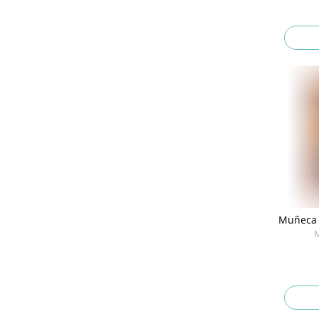
Muñeca 
M