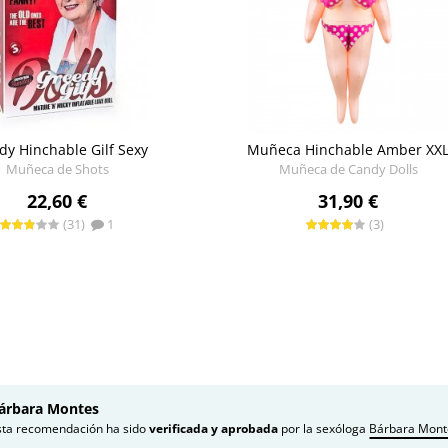
dy Hinchable Gilf Sexy
Muñeca Hinchable Amber XX
Muñeca de Shots
Muñeca de Candy Dolls
22,60 €
31,90 €
(31)
1
(3)
árbara Montes
sta recomendación ha sido
verificada y aprobada
por la sexóloga
Bárbara Mont