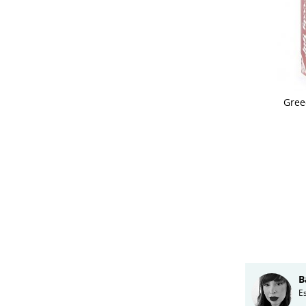
Gree
B
E