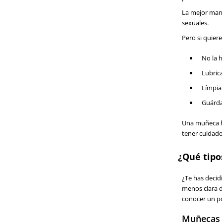
La mejor mane
sexuales.
Pero si quier
No la 
Lubrica
Límpia
Guárda
Una muñeca hi
tener cuidado
¿Qué tipo
¿Te has decid
menos clara d
conocer un po
Muñecas 