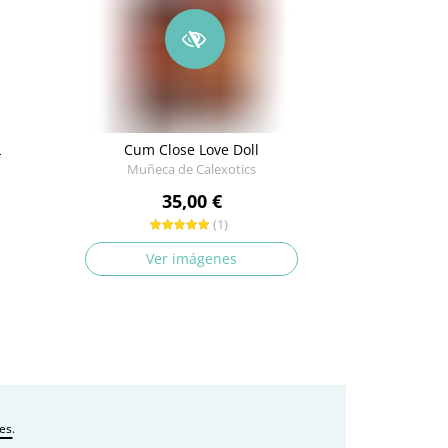
L
Cum Close Love Doll
Muñeca de Calexotics
35,00 €
(1)
Ver imágenes
es
.