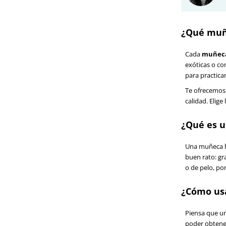
¿Qué muñ
Cada
muñeca
exóticas o co
para practicar
Te ofrecemos 
calidad. Elig
¿Qué es 
Una muñeca hi
buen rato: gr
o de pelo, po
¿Cómo usa
Piensa que un
poder obtener