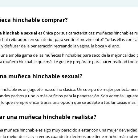
eca hinchable comprar?
 hinchable sexual
es única por sus características: muñecas hinchables
n bala vibradora en su interior para sentir el movimiento? Todas ellas con car
 y disfrutar de la penetración recreando la vagina, la boca y el ano.
una amplia gama de las muñecas hinchables para sexo de la mejor calidad pa
e la muñeca hinchable que más te guste y prepárate para hacer realidad todas
una muñeca hinchable sexual?
nchable es un juguete masculino clásico. Un cuerpo de mujer perfectament
andes pechos y uno o más orificios para la penetración. Son además juguete
r lo que siempre encontrarás una opción que se adapte a tus fantasías más 
r una muñeca hinchable realista?
a muñeca hinchable es algo muy parecido a estar con una mujer de verdad. E
 lo mejor de ella, y créenos cuando te decimos que tiene mucho más potenc