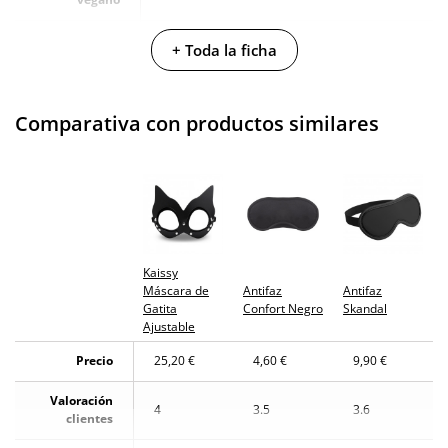
No testado en
+ Toda la ficha
animales
Envío discreto
Paquete discreto y sin distintivos
Comparativa con productos similares
Garantías
3 años de garantía
Producto
original
¿Cuándo lo
El viernes 7 de agosto (fecha estimada)
recibo?
Kaissy
Máscara de
Antifaz
Antifaz
Gatita
Confort Negro
Skandal
Ajustable
Precio
25,20 €
4,60 €
9,90 €
Valoración
4
3.5
3.6
clientes