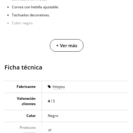
Correa con hebilla ajustable.
Tachuelas decorativas.
Color: negro.
+ Ver más
Ficha técnica
Fabricante
Intoyou
Valoración
4
/ 5
clientes
Color
Negro
Producto
vegano