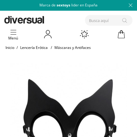
Marca de
sextoys
lider en España
Menú
Inicio
/
Lencería Erótica
/
Máscaras y Antifaces