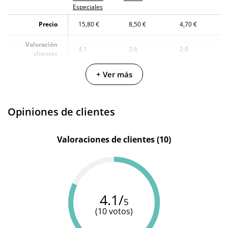
Especiales
Precio
15,80 €
8,50 €
4,70 €
Valoración
4.1
3.6
2.8
clientes
+ Ver más
Kheper
Diablo
Secret
Fabricante
Games
Picante
Play
Opiniones de clientes
Valoraciones de clientes (10)
4.1/
5
(10 votos)