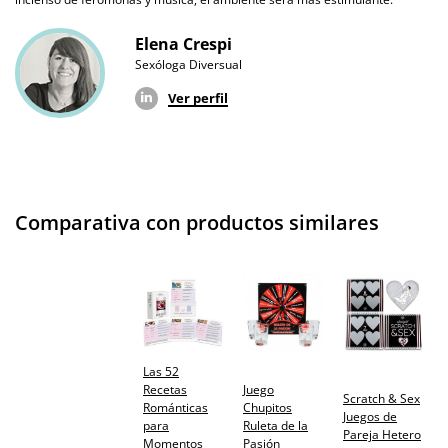
Elena Crespi
Sexóloga Diversual
Ver perfil
Comparativa con productos similares
Las 52
Recetas
Juego
Scratch & Sex
Románticas
Chupitos
Juegos de
para
Ruleta de la
Pareja Hetero
Momentos
Pasión