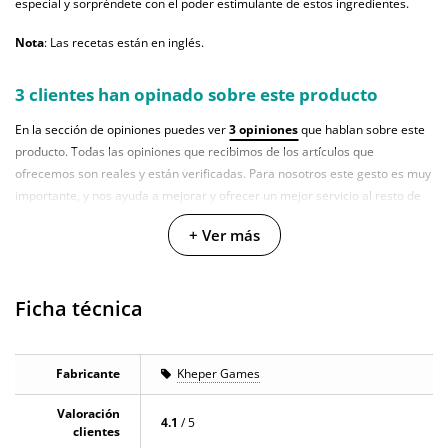
especial y sorpréndete con el poder estimulante de estos ingredientes.
Nota
: Las recetas están en inglés.
3 clientes han opinado sobre este producto
En la sección de opiniones puedes ver
3 opiniones
que hablan sobre este
producto. Todas las opiniones que recibimos de los artículos que
ofrecemos son reales y están verificadas. Para nosotros este gesto es muy
importante, y nos ayuda a mejorar y ofrecer un mejor servicio al resto de
usuarios.
+ Ver más
Ficha técnica
Fabricante
Kheper Games
Valoración
4.1
/ 5
clientes