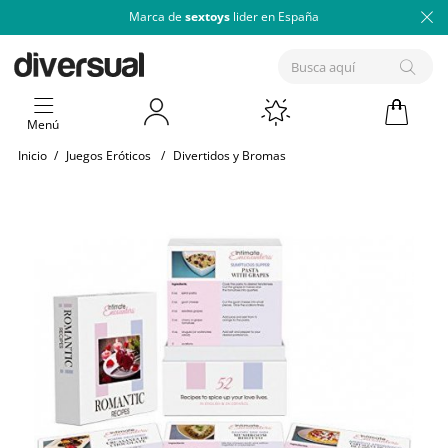
Marca de
sextoys
lider en España
Menú
Inicio
/
Juegos Eróticos
/
Divertidos y Bromas