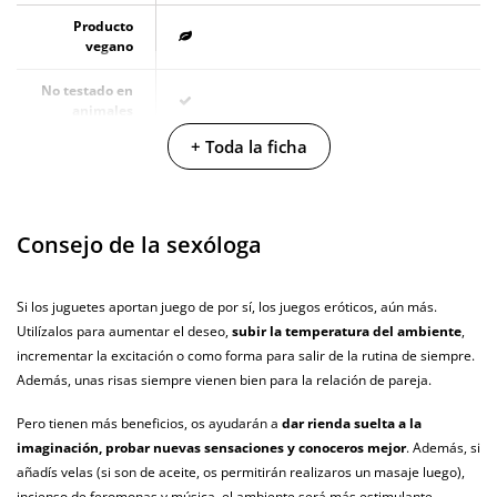
Producto
vegano
No testado en
animales
+ Toda la ficha
Envío discreto
Paquete discreto y sin distintivos
Garantías
3 años de garantía
Consejo de la sexóloga
Producto
original
Si los juguetes aportan juego de por sí, los juegos eróticos, aún más.
¿Cuándo lo
El martes 11 de agosto (fecha estimada)
recibo?
Utilízalos para aumentar el deseo,
subir la temperatura del ambiente
,
incrementar la excitación o como forma para salir de la rutina de siempre.
Además, unas risas siempre vienen bien para la relación de pareja.
Pero tienen más beneficios, os ayudarán a
dar rienda suelta a la
imaginación, probar nuevas sensaciones y conoceros mejor
. Además, si
añadís velas (si son de aceite, os permitirán realizaros un masaje luego),
incienso de feromonas y música, el ambiente será más estimulante.