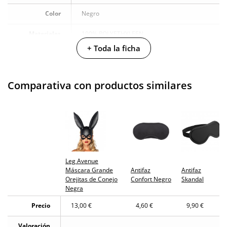
Color
Negro
Materiales
100% POLYETHYLEEN
+ Toda la ficha
Caja alto
8 cm
Caja largo
36 cm
Comparativa con productos similares
Caja ancho
26 cm
Caja peso
0.07 Kg
Producto
vegano
Leg Avenue
No testado en
Máscara Grande
Antifaz
Antifaz
animales
Orejitas de Conejo
Confort Negro
Skandal
Negra
Envío discreto
Paquete discreto y sin distintivos
Precio
13,00 €
4,60 €
9,90 €
Garantías
3 años de garantía
Valoración