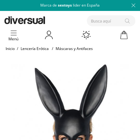
Marca de
sextoys
lider en España
Menú
Inicio
/
Lencería Erótica
/
Máscaras y Antifaces