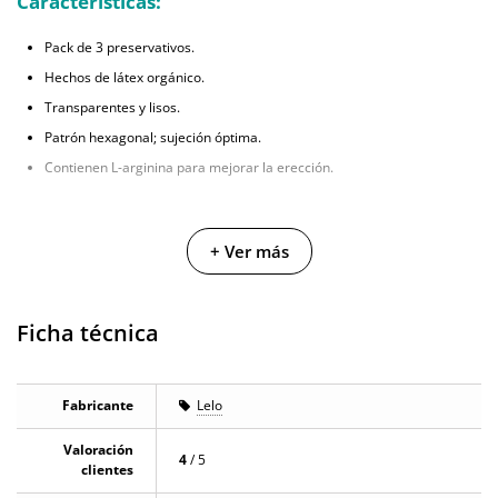
Características:
Pack de 3 preservativos.
Hechos de látex orgánico.
Transparentes y lisos.
Patrón hexagonal; sujeción óptima.
Contienen L-arginina para mejorar la erección.
+ Ver más
Ficha técnica
Fabricante
Lelo
Valoración
4
/ 5
clientes