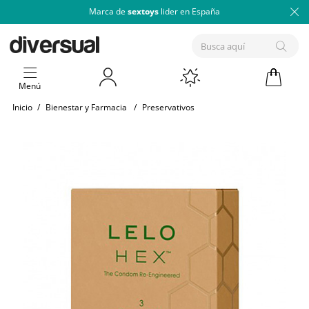
Marca de
sextoys
lider en España
Menú
Inicio
/
Bienestar y Farmacia
/
Preservativos