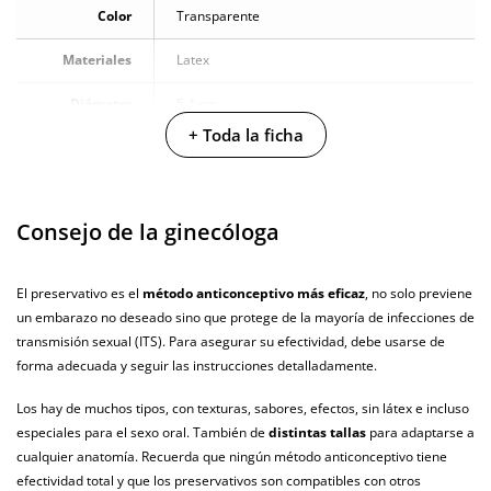
Color
Transparente
Materiales
Latex
Diámetro
5.4 cm
+ Toda la ficha
Producto
vegano
No testado en
Consejo de la ginecóloga
animales
Envío discreto
Paquete discreto y sin distintivos
El preservativo es el
método anticonceptivo más eficaz
, no solo previene
un embarazo no deseado sino que protege de la mayoría de infecciones de
Garantías
3 años de garantía
transmisión sexual (ITS). Para asegurar su efectividad, debe usarse de
Producto
forma adecuada y seguir las instrucciones detalladamente.
original
Los hay de muchos tipos, con texturas, sabores, efectos, sin látex e incluso
¿Cuándo lo
especiales para el sexo oral. También de
distintas tallas
para adaptarse a
El martes 11 de agosto (fecha estimada)
recibo?
cualquier anatomía. Recuerda que ningún método anticonceptivo tiene
efectividad total y que los preservativos son compatibles con otros