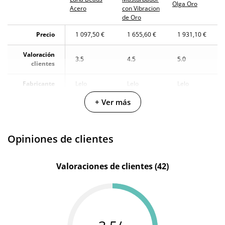
Olga Oro
Acero
con Vibracion
Producto
de Oro
original
Precio
1 097,50 €
1 655,60 €
1 931,10 €
¿Cuándo lo
El lunes 10 de agosto (fecha estimada)
recibo?
Valoración
3.5
4.5
5.0
clientes
Fabricante
Lelo
Lelo
Lelo
+ Ver más
Color
Plateado
Dorado
Dorado
Acero
Materiales
-
-
inoxidable
Opiniones de clientes
Diámetro
2.9 cm
-
5 cm
Valoraciones de clientes (42)
Resistente
100%
-
-
al agua
sumergible