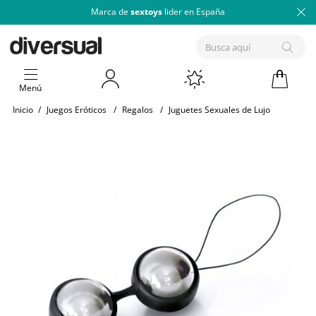
Marca de
sextoys
lider en España
Menú
Inicio
/
Juegos Eróticos
/
Regalos
/
Juguetes Sexuales de Lujo