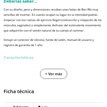
Deberías saber...
Con su diseño, peso y dimensiones resultan unas bolas de Ben Wa muy
sencillas de insertar. En cuanto ocupan su lugar en tu intimidad podrás
empezar con tus rutinas de ejercicio Kegel (contracción y relajación de los
músculos vaginales) o simplemente disfrutar del estimulante movimiento
que adquirirán con el vaivén natural de tu cuerpo al caminar.
Incluye un conector de silicona, funda de satén, manual de usuario y
registro de garantía de 1 año.
Características
Lujosas bolas de Kegel
+ Ver más
Material: acero inoxidable
Un discreto capricho para maravillosos juegos en pareja
Versatilidad ilimitada para disfrutar dentro y fuera de la habitación
Ficha técnica
Conector de suave silicona
Incluye funda de satén, manual usuario y registro de garantía
Fabricante
Lelo