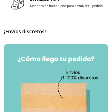
Dispones de hasta 1 año para devolver tu pedido.
Bryan
24/05/2021
este producto posee aloe vera?
¡Envíos discretos!
mi pareja es alergica y queria saber si contenia aloe vera muchas
gracias
Respuesta
Equipo de diversual
24/05/2021
Respuesta a Bryan
¡Hola Bryan!
Te confirmamos que este lubricante no contiene aloe vera entre sus
ingredientes.
Espero haberte ayudado.
Cloe (at. al cliente de diversual).