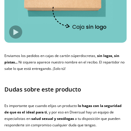
Cristina
10/02/2021
Valoración
El sabor está muy bien sacado. Es perfecto. .
Enviamos los pedidos en cajas de cartón súperdiscretas,
sin logos, sin
Compra verificada del 03/02/2021
pistas...
Ni siquiera aparece nuestro nombre en el recibo. El repartidor no
sabe lo que está entregando. ¡Solo tú!
Secreto
21/09/2019
Dudas sobre este producto
Preservativos
Se puede utilizar con preservativos?
Es importante que cuando elijas un producto
lo hagas con la seguridad
de que es el ideal para ti
, y por eso en Diversual hay un equipo de
especialistas en
salud sexual y sexólogas
a tu disposición que pueden
Respuesta
responderte sin compromiso cualquier duda que tengas.
Equipo de diversual