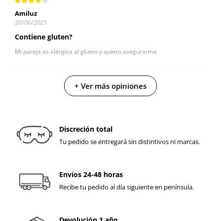
Amiluz
20/06/2021
Contiene gluten?
Mi pareja es alérgica al gluten y quiero asegurarme
Respuesta
+ Ver más opiniones
Equipo de diversual
21/06/2021
Respuesta a Zulima I
Discreción total
¡Hola Zulima!
Tu pedido se entregará sin distintivos ni marcas.
El Lubricante Comestible Choco Blanco y Fresa no contiene entre sus
ingredientes gluten, por lo que sería apto para celiacos.
Envíos 24-48 horas
Espero haberte ayudado.
Recibe tu pedido al día siguiente en península.
Clara (at. al cliente de diversual).
Devolución 1 año