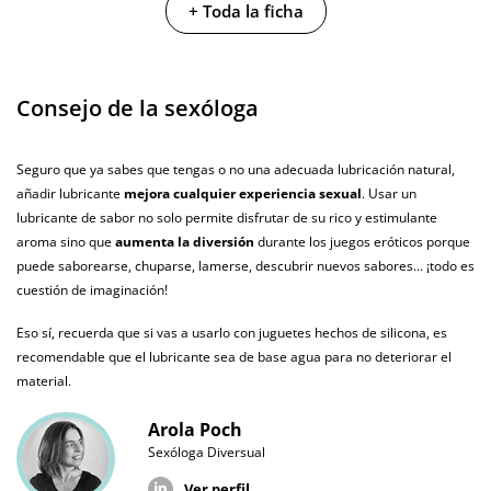
+ Toda la ficha
Caja ancho
3.5 cm
Caja peso
0.105 Kg
Consejo de la sexóloga
Cantidad
60 ml
Producto
Seguro que ya sabes que tengas o no una adecuada lubricación natural,
vegano
añadir lubricante
mejora cualquier experiencia sexual
. Usar un
lubricante de sabor no solo permite disfrutar de su rico y estimulante
No testado en
animales
aroma sino que
aumenta la diversión
durante los juegos eróticos porque
puede saborearse, chuparse, lamerse, descubrir nuevos sabores... ¡todo es
Envío discreto
Paquete discreto y sin distintivos
cuestión de imaginación!
Garantías
3 años de garantía
Eso sí, recuerda que si vas a usarlo con juguetes hechos de silicona, es
recomendable que el lubricante sea de base agua para no deteriorar el
Producto
material.
original
Arola Poch
¿Cuándo lo
El martes 11 de agosto (fecha estimada)
Sexóloga Diversual
recibo?
Ver perfil