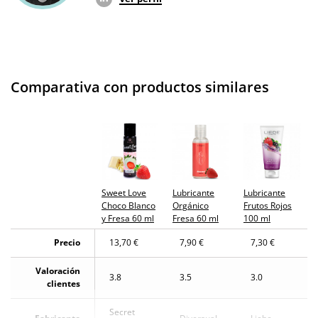
Comparativa con productos similares
Sweet Love
Lubricante
Lubricante
Choco Blanco
Orgánico
Frutos Rojos
y Fresa 60 ml
Fresa 60 ml
100 ml
Precio
13,70 €
7,90 €
7,30 €
Valoración
3.8
3.5
3.0
clientes
Secret