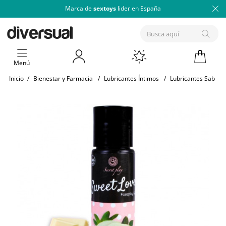
Marca de
sextoys
lider en España
Menú
Inicio
/
Bienestar y Farmacia
/
Lubricantes Íntimos
/
Lubricantes Sabore