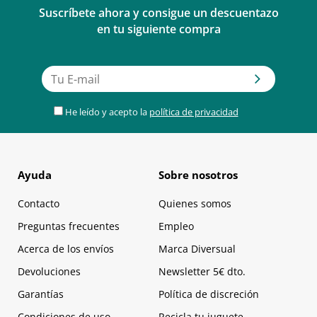
Saludos!
Suscríbete ahora y consigue un descuentazo
en tu siguiente compra
Respuesta
Equipo de diversual
12/02/2019
Respuesta a Desirée
He leído y acepto la
política de privacidad
Hola Desirée, te comento que por supuesto es de base acuosa.
Siendo comestible no podría ser de otra manera :)
Espero haberte podido ayudar.
Ayuda
Sobre nosotros
Ana (at. al cliente de diversual).
Contacto
Quienes somos
Preguntas frecuentes
Empleo
Acerca de los envíos
Marca Diversual
Nat
05/12/2018
Devoluciones
Newsletter 5€ dto.
Me da hambre
Garantías
Política de discreción
Yo no puedo usar estas cosas jajajaja
Condiciones de uso
Recicla tu juguete