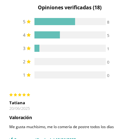
Opiniones verificadas (18)
5
8
4
5
3
1
2
0
1
0
Tatiana
20/06/2025
Valoración
Me gusta muchísimo, me lo comería de postre todos los días