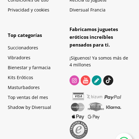
Lo compró mi chico para probar y acabé sin ganas de sexo y
buscando comida... Quizás a otras les sirva pero a mi no.
Privacidad y cookies
Diversual Francia
Besis.
1 de 1 personas encontraron esta crítica útil.
Fabricamos juguetes
Top categorías
eróticos increíbles
pensados para ti.
Succionadores
Martina
12/06/2018
Vibradores
¡Síguenos! Ya somos más de
Exquisito
4 millones
Bienestar y farmacia
Está buenísimo. Dulce como a mi me gusta pero sin pasarse
Kits Eróticos
demasiado. Me encanta la combinación.
Masturbadores
1 de 1 personas encontraron esta crítica útil.
Top ventas del mes
Shadow by Diversual
Lucía
30/05/2018
Lujo
Mi marco preferido siempre ha sido poder disfrutar de unas copas de