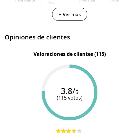
Fabricante
Diversual
Liebe
Play
+ Ver más
Secret
Diversual
Colección
-
Beauty
Basics
Cantidad
60 ml
60 ml
100 ml
Opiniones de clientes
Producto
vegano
Valoraciones de clientes (115)
3.8/
5
(115 votos)