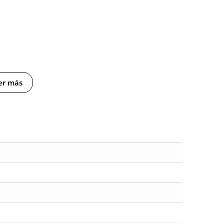
er más
ucto
n sobre este producto. Todas las opiniones que recibimos de los
nosotros este gesto es muy importante, y nos ayuda a mejorar y