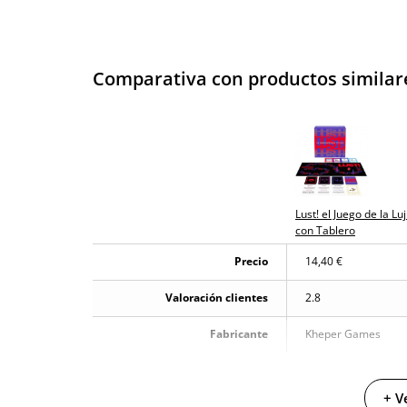
Comparativa con productos similar
Lust! el Juego de la Lu
con Tablero
Precio
14,40 €
Valoración clientes
2.8
Fabricante
Kheper Games
+ V