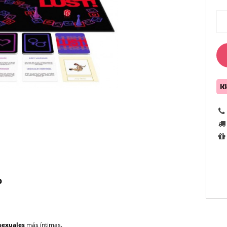
o
 sexuales
más íntimas.