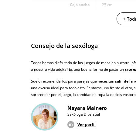
Caja ancho
25 cm
Caja peso
0.52 Kg
+ Toda
Producto vegano
No testado en animales
Consejo de la sexóloga
Envío discreto
Paquete discreto 
Todos hemos disfrutado de los juegos de mesa en nuestra inf
Garantías
3 años de garan
a nuestra vida adulta? Es una buena forma de pasar un
rato e
Producto original
Suelo recomendarlos para parejas que necesitan
salir de la 
una excusa ideal para todo esto. Sentaros uno frente al otro, 
¿Cuándo lo recibo?
El viernes 7 de a
sorprender por el juego, la cantidad de ropa la decidís vosotros
Nayara Malnero
Sexóloga Diversual
Ver perfil