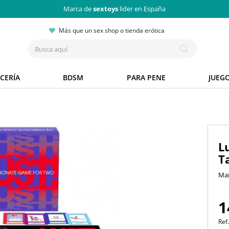
Marca de
sextoys
lider en España
Más que un sex shop o tienda erótica
CERÍA
BDSM
PARA PENE
JUEG
L
T
Ma
1
Ref