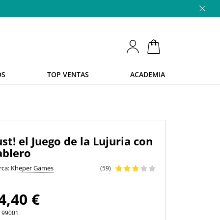
OS
TOP VENTAS
ACADEMIA
ust! el Juego de la Lujuria con
ablero
rca:
Kheper Games
(59)
4,40 €
.
99001