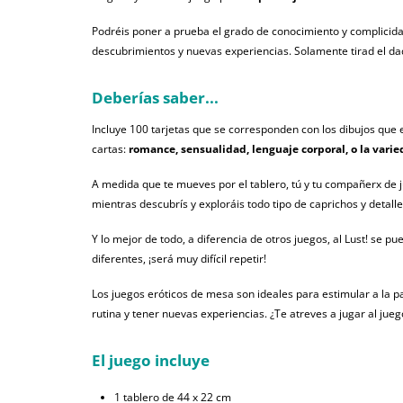
Podréis poner a prueba el grado de conocimiento y complicida
descubrimientos y nuevas experiencias. Solamente tirad el dad
Deberías saber...
Incluye 100 tarjetas que se corresponden con los dibujos que 
cartas:
romance, sensualidad, lenguaje corporal, o la vari
A medida que te mueves por el tablero, tú y tu compañerx de ju
mientras descubrís y exploráis todo tipo de caprichos y detal
Y lo mejor de todo, a diferencia de otros juegos, al Lust! se p
diferentes, ¡será muy difícil repetir!
Los juegos eróticos de mesa son ideales para estimular a la pa
rutina y tener nuevas experiencias. ¿Te atreves a jugar al juego
El juego incluye
1 tablero de 44 x 22 cm