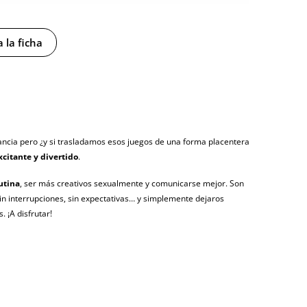
 la ficha
y sin distintivos
ancia pero ¿y si trasladamos esos juegos de una forma placentera
tía
xcitante y divertido
.
rutina
, ser más creativos sexualmente y comunicarse mejor. Son
sin interrupciones, sin expectativas… y simplemente dejaros
gosto (fecha estimada)
. ¡A disfrutar!