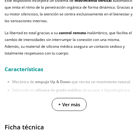
Este dispositivo incorpora un sistema de
movimiento vertical
automático
que imita el ritmo de la penetración orgánica de forma dinámica. Gracias a
su motor silencioso, la atención se centra exclusivamente en el bienestar y
las sensaciones internas.
La libertad es total gracias a su
control remoto
inalámbrico, que facilita el
cambio de intensidades sin interrumpir la conexión con una misma.
Además, su material de silicona médica asegura un contacto sedoso y
totalmente respetuoso con tu cuerpo.
Características
Mecánica de
empuje Up & Down
que recrea un movimiento natural.
Fabricado en
silicona de grado médico
ultrasuave e hipoalergénica.
Longitud total de 22 cm con una
zona insertable
de 15 cm.
+ Ver más
Batería de larga duración con sistema de
carga magnética
USB.
Diseño
totalmente impermeable
apto para su uso bajo el agua.
Ficha técnica