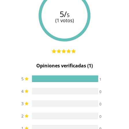
Diámetro
4 cm
4.3 cm
3.5 cm
5/
5
(1 votos)
Multivelocidad
Mando a
Mando a
Mando a
Controles
distancia
distancia
distancia
Cargador
Cargador
Cargador
Baterias
USB
USB
USB
Opiniones verificadas (1)
Pilas/Batería
incluidas
5
1
4
0
3
0
2
0
1
0