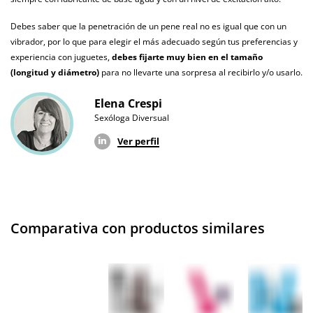
Pilas/Batería
incluidas
Debes saber que la penetración de un pene real no es igual que con un
vibrador, por lo que para elegir el más adecuado según tus preferencias y
Producto
experiencia con juguetes,
debes fijarte muy bien en el tamaño
vegano
(longitud y diámetro)
para no llevarte una sorpresa al recibirlo y/o usarlo.
No testado en
Elena Crespi
animales
Sexóloga Diversual
Envío discreto
Paquete discreto y sin distintivos
Ver perfil
Garantías
3 años de garantía
Producto
original
Comparativa con productos similares
¿Cuándo lo
El lunes 10 de agosto (fecha estimada)
recibo?