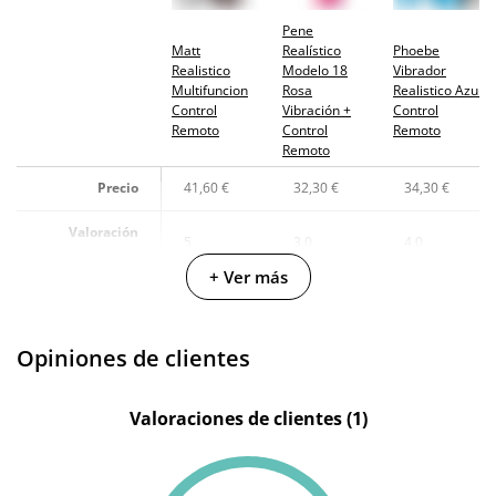
Pene
Matt
Realístico
Phoebe
Realistico
Modelo 18
Vibrador
Multifuncion
Rosa
Realistico Azul
Control
Vibración +
Control
Remoto
Control
Remoto
Remoto
Precio
41,60 €
32,30 €
34,30 €
Valoración
5
3.0
4.0
clientes
+ Ver más
Fabricante
Intense
Silexd
Intense
Color
Morado
Rosa
Azul
Opiniones de clientes
Materiales
Silicona
Silicona
Silicona
Valoraciones de clientes (1)
Longitud
15 cm
17 cm
17 cm
insertable
Longitud total
22 cm
20 cm
19 cm