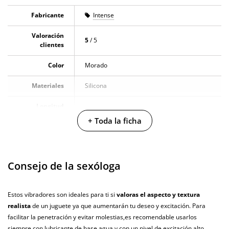
Fabricante
Intense
Valoración
5
/ 5
clientes
Color
Morado
Materiales
Silicona
Longitud
15 cm
insertable
+ Toda la ficha
Longitud total
22 cm
Diámetro
4 cm
Consejo de la sexóloga
Multivelocidad
Estos vibradores son ideales para ti si
valoras el aspecto y textura
Controles
Mando a distancia
realista
de un juguete ya que aumentarán tu deseo y excitación. Para
facilitar la penetración y evitar molestias,es recomendable usarlos
Baterias
Cargador USB
siempre con lubricante de base agua y con un nivel de excitación alto.