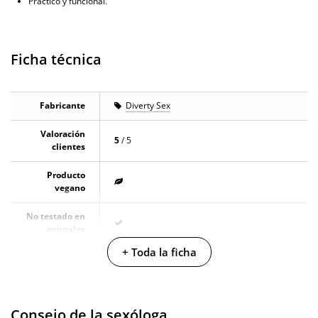
Práctico y funcional.
Ficha técnica
Fabricante
Diverty Sex
Valoración
5
/ 5
clientes
Producto
vegano
No testado en
animales
+ Toda la ficha
Envío discreto
Paquete discreto y sin distintivos
Garantías
3 años de garantía
Consejo de la sexóloga
Producto