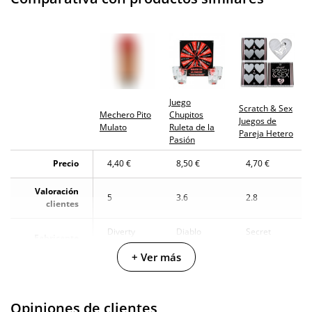
Juego
Scratch & Sex
Mechero Pito
Chupitos
Juegos de
Mulato
Ruleta de la
Pareja Hetero
Pasión
Precio
4,40 €
8,50 €
4,70 €
Valoración
5
3.6
2.8
clientes
Diverty
Diablo
Secret
Fabricante
Sex
Picante
Play
+ Ver más
Opiniones de clientes