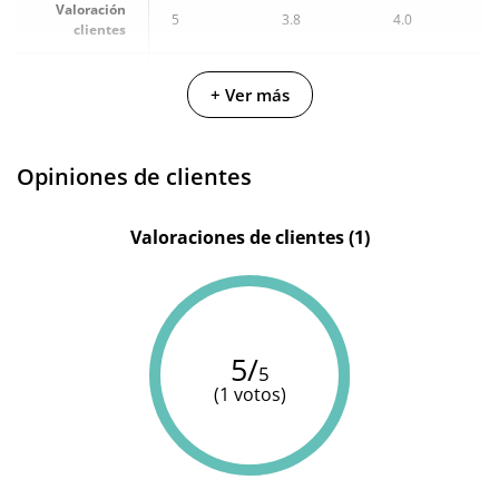
Valoración
5
3.8
4.0
clientes
Medica
Fabricante
Shunga
Nuei
+ Ver más
Group
Cantidad
50 ml
60 ml
50 ml
Opiniones de clientes
Valoraciones de clientes (1)
5/
5
(1 votos)