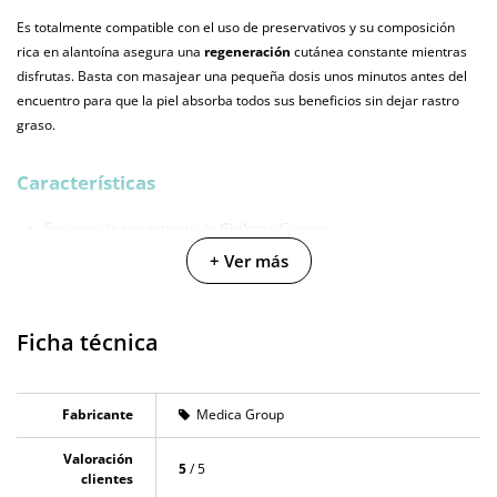
Es totalmente compatible con el uso de preservativos y su composición
rica en alantoína asegura una
regeneración
cutánea constante mientras
disfrutas. Basta con masajear una pequeña dosis unos minutos antes del
encuentro para que la piel absorba todos sus beneficios sin dejar rastro
graso.
Características
Enriquecida con extracto de
Ginkgo
y Ginseng.
Incluye
Mentol
para un efecto refrescante activo.
+ Ver más
Contiene manteca de
Karité
y aceite de almendras.
Fórmula de
absorción
rápida y tacto no graso.
Ficha técnica
Segura para usar con
preservativos
de látex.
Fabricante
Medica Group
Valoración
5
/ 5
clientes