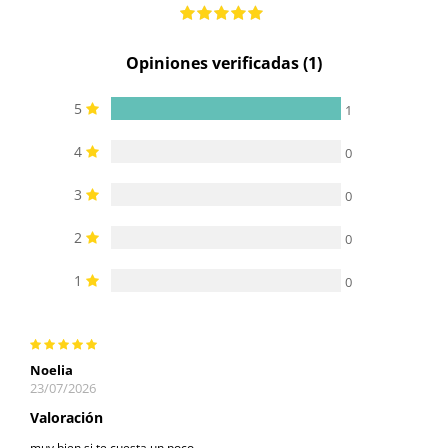
Opiniones verificadas (1)
5
1
4
0
3
0
2
0
1
0
Noelia
23/07/2026
Valoración
muy bien si te cuesta un poco