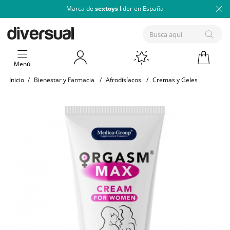
Marca de
sextoys
lider en España
Menú
Inicio
/
Bienestar y Farmacia
/
Afrodisíacos
/
Cremas y Geles