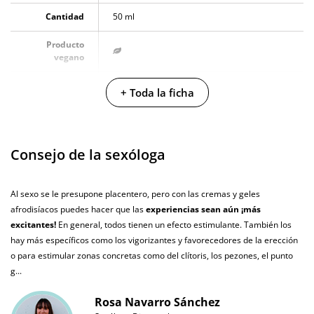
Cantidad
50 ml
Producto
vegano
No testado en
+ Toda la ficha
animales
Envío discreto
Paquete discreto y sin distintivos
Consejo de la sexóloga
Garantías
3 años de garantía
Producto
Al sexo se le presupone placentero, pero con las cremas y geles
original
afrodisíacos puedes hacer que las
experiencias sean aún ¡más
¿Cuándo lo
excitantes!
En general, todos tienen un efecto estimulante. También los
El martes 11 de agosto (fecha estimada)
recibo?
hay más específicos como los vigorizantes y favorecedores de la erección
o para estimular zonas concretas como del clítoris, los pezones, el punto
g...
Rosa Navarro Sánchez