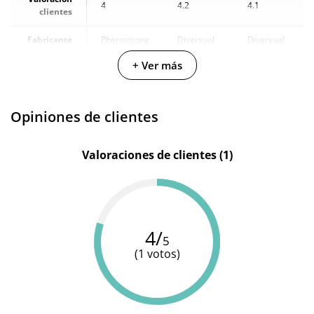
4
4.2
4.1
clientes
Fabricante
Pherostrong
Diversual
Diversual
+ Ver más
Cantidad
50 ml
9.5 ml
200 ml
Opiniones de clientes
Valoraciones de clientes (1)
4/
5
(1 votos)