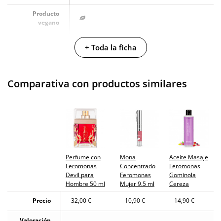
Producto
vegano
No testado en
+ Toda la ficha
animales
Envío discreto
Paquete discreto y sin distintivos
Comparativa con productos similares
Garantías
3 años de garantía
Producto
original
¿Cuándo lo
El martes 11 de agosto (fecha estimada)
recibo?
Perfume con
Mona
Aceite Masaje
Feromonas
Concentrado
Feromonas
Devil para
Feromonas
Gominola
Hombre 50 ml
Mujer 9.5 ml
Cereza
Precio
32,00 €
10,90 €
14,90 €
Valoración