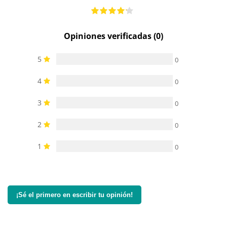
Opiniones verificadas (0)
5
0
4
0
3
0
2
0
1
0
¡Sé el primero en escribir tu opinión!