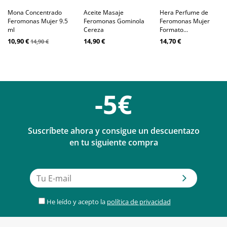
Mona Concentrado
Aceite Masaje
Hera Perfume de
Feromonas Mujer 9.5
Feromonas Gominola
Feromonas Mujer
ml
Cereza
Formato...
10,90 €
14,90 €
14,70 €
14,90 €
-5€
Suscríbete ahora y consigue un descuentazo
en tu siguiente compra
He leído y acepto la
política de privacidad