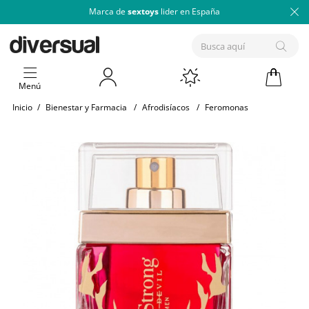
Marca de
sextoys
lider en España
Menú
Inicio
/
Bienestar y Farmacia
/
Afrodisíacos
/
Feromonas