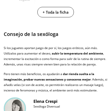
No testado en
+ Toda la ficha
animales
Envío discreto
Paquete discreto y sin distintivos
Consejo de la sexóloga
Garantías
3 años de garantía
Producto
Si los juguetes aportan juego de por sí, los juegos eróticos, aún más.
original
Utilízalos para aumentar el deseo,
subir la temperatura del ambiente
,
¿Cuándo lo
incrementar la excitación o como forma para salir de la rutina de siempre.
El martes 11 de agosto (fecha estimada)
recibo?
Además, unas risas siempre vienen bien para la relación de pareja.
Pero tienen más beneficios, os ayudarán a
dar rienda suelta a la
imaginación, probar nuevas sensaciones y conoceros mejor
. Además, si
añadís velas (si son de aceite, os permitirán realizaros un masaje luego),
incienso de feromonas y música, el ambiente será más estimulante.
Elena Crespi
Sexóloga Diversual