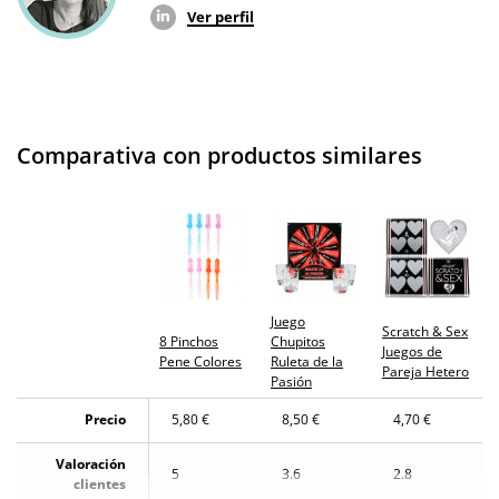
Ver perfil
Comparativa con productos similares
Juego
Scratch & Sex
8 Pinchos
Chupitos
Juegos de
Pene Colores
Ruleta de la
Pareja Hetero
Pasión
Precio
5,80 €
8,50 €
4,70 €
Valoración
5
3.6
2.8
clientes