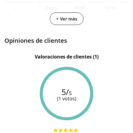
Diverty
Diablo
Secret
Fabricante
Sex
Picante
Play
+ Ver más
Longitud
12 cm
-
-
total
Opiniones de clientes
Valoraciones de clientes (1)
5/
5
(1 votos)