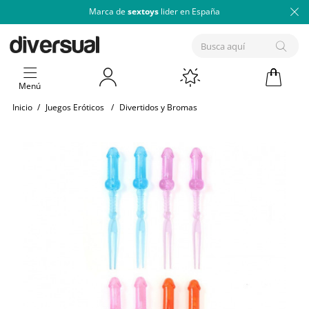
Marca de
sextoys
lider en España
Menú
Inicio
/
Juegos Eróticos
/
Divertidos y Bromas