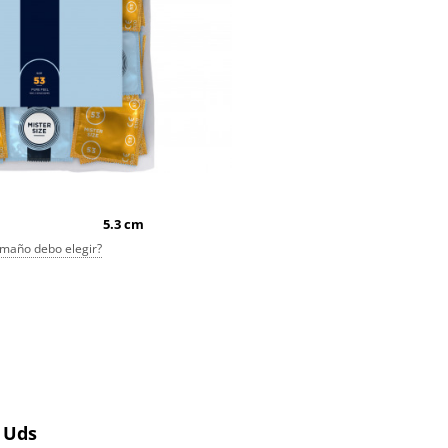
5.3 cm
maño debo elegir?
0 Uds