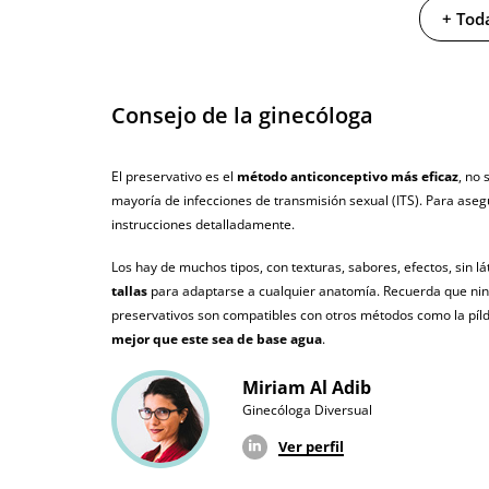
Producto vegano
+ Toda
No testado en animales
Envío discreto
Paquete discreto 
Consejo de la ginecóloga
Garantías
3 años de garan
El preservativo es el
método anticonceptivo más eficaz
, no
Producto original
mayoría de infecciones de transmisión sexual (ITS). Para aseg
instrucciones detalladamente.
¿Cuándo lo recibo?
El lunes 10 de ag
Los hay de muchos tipos, con texturas, sabores, efectos, sin l
tallas
para adaptarse a cualquier anatomía. Recuerda que ning
preservativos son compatibles con otros métodos como la píldor
mejor que este sea de base agua
.
Miriam Al Adib
Ginecóloga Diversual
Ver perfil