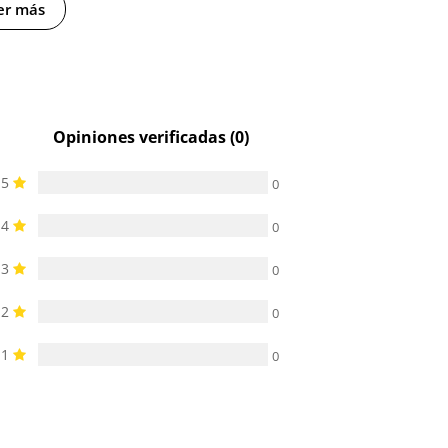
er más
-
-
Opiniones verificadas (0)
5
0
4
0
3
0
2
0
1
0