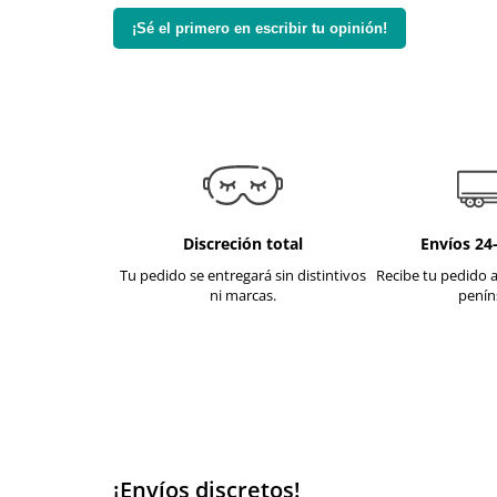
¡Sé el primero en escribir tu opinión!
Discreción total
Envíos 24
Tu pedido se entregará sin distintivos
Recibe tu pedido a
ni marcas.
penín
¡Envíos discretos!