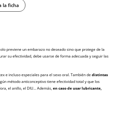
 la ficha
y sin distintivos
tía
 solo previene un embarazo no deseado sino que protege de la
urar su efectividad, debe usarse de forma adecuada y seguir las
osto (fecha estimada)
átex e incluso especiales para el sexo oral. También de
distintas
ún método anticonceptivo tiene efectividad total y que los
a, el anillo, el DIU... Además,
en caso de usar lubricante,