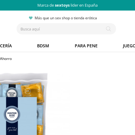
Marca de
sextoys
lider en España
Más que un sex shop o tienda erótica
CERÍA
BDSM
PARA PENE
JUEG
 Ahorro