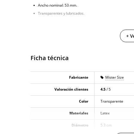
Ancho nominal: 53 mm.
Transparentes y lubricados.
+ V
Ficha técnica
Fabricante
Mister Size
Valoración clientes
4.5
/ 5
Color
Transparente
Materiales
Latex
Diámetro
5.3 cm