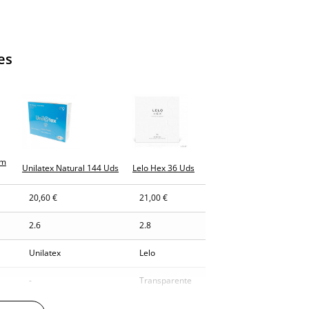
es
mm
Unilatex Natural 144 Uds
Lelo Hex 36 Uds
20,60 €
21,00 €
2.6
2.8
Unilatex
Lelo
-
Transparente
Latex
Latex