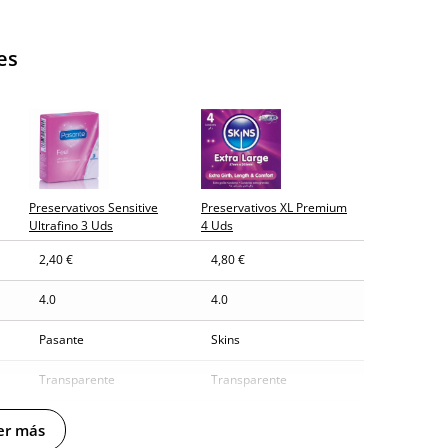
es
Preservativos Sensitive
Preservativos XL Premium
Ultrafino 3 Uds
4 Uds
2,40 €
4,80 €
4.0
4.0
Pasante
Skins
Transparente
Transparente
Latex
Latex
er más