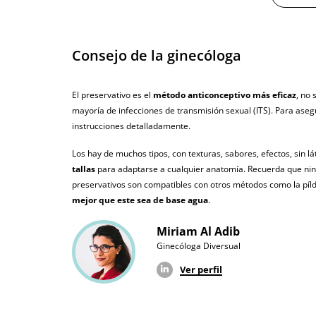
No testado en animales
Envío discreto
Paquete discreto 
Consejo de la ginecóloga
Garantías
3 años de garan
El preservativo es el
método anticonceptivo más eficaz
, no
Producto original
mayoría de infecciones de transmisión sexual (ITS). Para aseg
instrucciones detalladamente.
¿Cuándo lo recibo?
El martes 11 de 
Los hay de muchos tipos, con texturas, sabores, efectos, sin l
tallas
para adaptarse a cualquier anatomía. Recuerda que ning
preservativos son compatibles con otros métodos como la píldor
mejor que este sea de base agua
.
Miriam Al Adib
Ginecóloga Diversual
Ver perfil