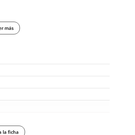
er más
 la ficha