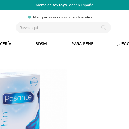
Marca de
sextoys
lider en España
Más que un sex shop o tienda erótica
CERÍA
BDSM
PARA PENE
JUEG