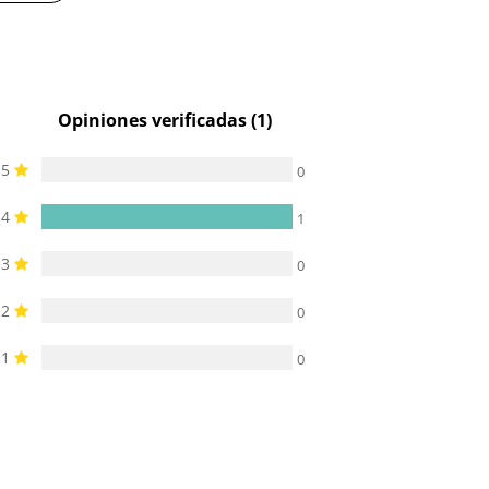
5.2 cm
5.7 cm
Opiniones verificadas (1)
5
0
4
1
3
0
2
0
1
0