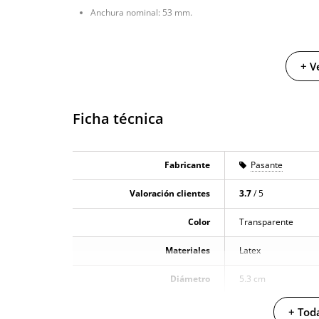
Anchura nominal: 53 mm.
+ V
Ficha técnica
Fabricante
Pasante
Valoración clientes
3.7
/ 5
Color
Transparente
Materiales
Latex
Diámetro
5.3 cm
Producto vegano
+ Toda