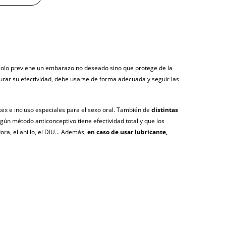
y sin distintivos
tía
 solo previene un embarazo no deseado sino que protege de la
urar su efectividad, debe usarse de forma adecuada y seguir las
agosto (fecha estimada)
átex e incluso especiales para el sexo oral. También de
distintas
ún método anticonceptivo tiene efectividad total y que los
a, el anillo, el DIU... Además,
en caso de usar lubricante,