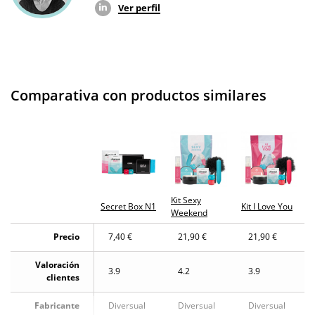
Ver perfil
Comparativa con productos similares
Kit Sexy
Secret Box N1
Kit I Love You
Weekend
Precio
7,40 €
21,90 €
21,90 €
Valoración
3.9
4.2
3.9
clientes
Fabricante
Diversual
Diversual
Diversual