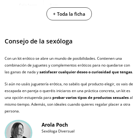
alojamientos turísticos.
Caja largo
8 cm
+ Toda la ficha
Caja ancho
2.5 cm
6 clientes han opinado sobre este producto
Caja peso
0.05 Kg
En la sección de opiniones puedes ver
Consejo de la sexóloga
6 opiniones
que hablan sobre este
Producto
producto. Todas las opiniones que recibimos de los artículos que
vegano
ofrecemos son reales y están verificadas. Para nosotros este gesto es muy
Con un kit erótico se abre un mundo de posibilidades. Contienen una
importante, y nos ayuda a mejorar y ofrecer un mejor servicio al resto de
No testado en
combinación de juguetes y complementos eróticos para no quedarse con
animales
usuarios.
las ganas de nada y
satisfacer cualquier deseo o curiosidad que tengas
.
Envío discreto
Paquete discreto y sin distintivos
Si aún no usáis juguetería erótica, no sabéis qué producto elegir, os vais de
Garantías
3 años de garantía
escapada en pareja o queréis iniciaros en una práctica concreta, un kit es
una opción estupenda para
probar varios tipos de productos sexuales
al
Producto
mismo tiempo. Además, son ideales cuando quieres regalar placer a otra
original
persona.
¿Cuándo lo
El martes 11 de agosto (fecha estimada)
Arola Poch
recibo?
Sexóloga Diversual