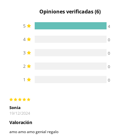
Opiniones verificadas (6)
5
4
4
0
3
0
2
0
1
0
Sonia
19/12/2024
Valoración
amo amo amo genial regalo