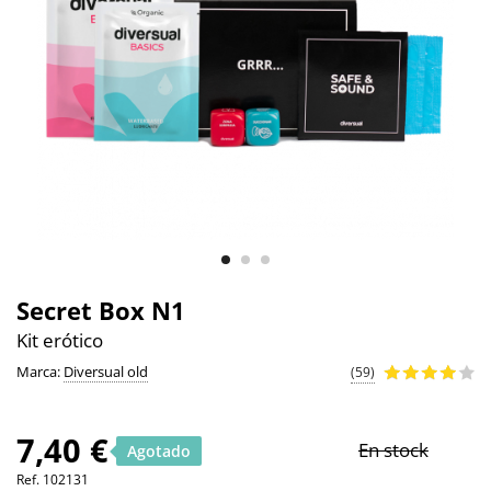
Secret Box N1
Kit erótico
Marca:
Diversual old
(59)
7,40 €
En stock
Agotado
Ref.
102131