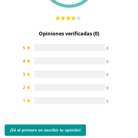
Opiniones verificadas (0)
5
0
4
0
3
0
2
0
1
0
¡Sé el primero en escribir tu opinión!