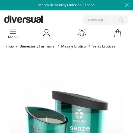
Marca de
sextoys
lider en España
Menú
Inicio
/
Bienestar y Farmacia
/
Masaje Erótico
/
Velas Eróticas