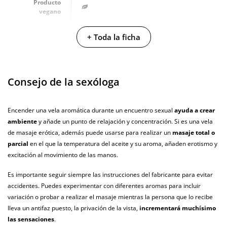
Producto
vegano
No testado en
+ Toda la ficha
animales
Envío discreto
Paquete discreto y sin distintivos
Consejo de la sexóloga
Garantías
3 años de garantía
Producto
Encender una vela aromática durante un encuentro sexual
ayuda a crear
original
ambiente
y añade un punto de relajación y concentración. Si es una vela
¿Cuándo lo
de masaje erótica, además puede usarse para realizar un
masaje total o
El martes 11 de agosto (fecha estimada)
recibo?
parcial
en el que la temperatura del aceite y su aroma, añaden erotismo y
excitación al movimiento de las manos.
Es importante seguir siempre las instrucciones del fabricante para evitar
accidentes. Puedes experimentar con diferentes aromas para incluir
variación o probar a realizar el masaje mientras la persona que lo recibe
lleva un antifaz puesto, la privación de la vista,
incrementará muchísimo
las sensaciones
.