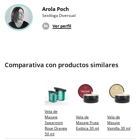
Arola Poch
Sexóloga Diversual
Ver perfil
Comparativa con productos similares
Vela de
Masaje
Vela de
Vela de
Spearmint
Masaje Fruta
Masaje
Rose Orange
Exótica 30 ml
Vainilla 30 ml
50 ml