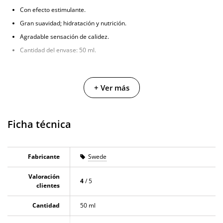
Con efecto estimulante.
Gran suavidad; hidratación y nutrición.
Agradable sensación de calidez.
Cantidad del envase: 50 ml.
+ Ver más
Ficha técnica
Fabricante
Swede
Valoración
4
/ 5
clientes
Cantidad
50 ml