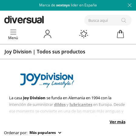
Marca de
sextoys
lider en España
Menú
Joy Division | Todos sus productos
La casa
Joy Division
se funda en Alemania en 1994 con la
intención de suministrar
dildos
y
lubricantes
en Europa. Desde
ese momento se convierte en una de las marcas más antiguas y
con mas recorrido en sector. La esencia de este fabricante de
Ver más
juguetes eróticos no ha cambiado, y hoy sigue siendo uno de los
mayores reclamos en las tiendas eróticas europeas.
Ordenar por:
Más populares