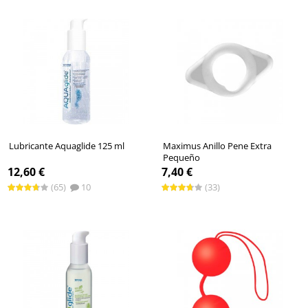
El fabricante Joy Division se ha especializado en consoladores de
muy alta calidad al mismo tiempo que mantiene precios
económicos para sus consumidores. En Diversual tenemos una
gran colección en referencia a este fabricante.
No habría que olvidar el desarrollo de lubricantes de base agua o
silicona que tienen en su colección, que es una de las más
demandadas en nuestra tienda.
Lubricante Aquaglide 125 ml
Maximus Anillo Pene Extra
Pequeño
12,60 €
7,40 €
(65)
10
(33)