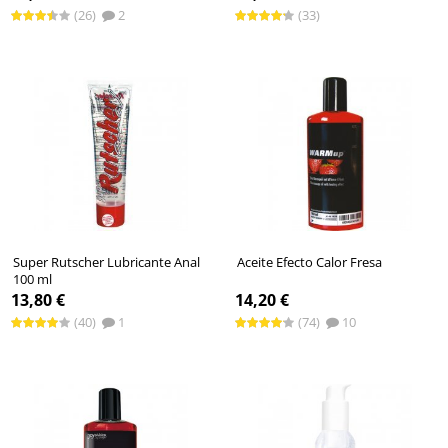
(26)
2
(33)
Super Rutscher Lubricante Anal
Aceite Efecto Calor Fresa
100 ml
13,80 €
14,20 €
(40)
1
(74)
10