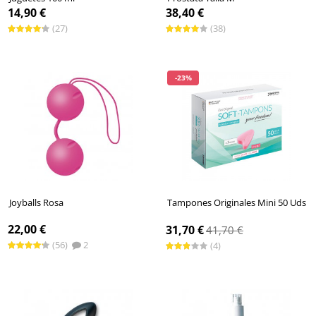
14,90 €
38,40 €
(27)
(38)
-23%
Joyballs Rosa
Tampones Originales Mini 50 Uds
22,00 €
31,70 €
41,70 €
(56)
2
(4)