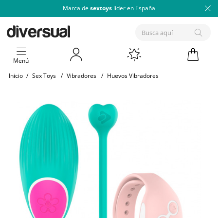
Marca de
sextoys
lider en España
Menú
Inicio
/
Sex Toys
/
Vibradores
/
Huevos Vibradores