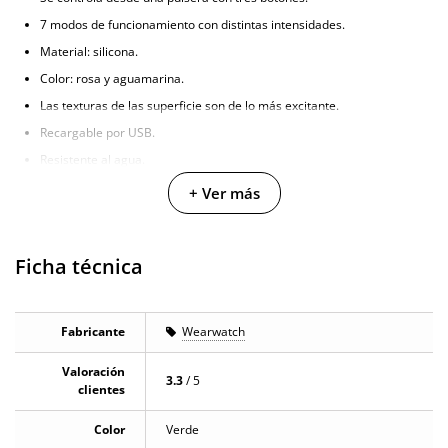
7 modos de funcionamiento con distintas intensidades.
Material: silicona.
Color: rosa y aguamarina.
Las texturas de las superficie son de lo más excitante.
Recargable por USB.
Resistente al agua.
+ Ver más
Ficha técnica
Fabricante
Wearwatch
Valoración
3.3
/ 5
clientes
Color
Verde