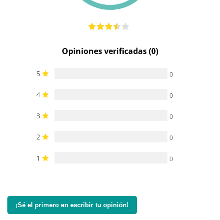
Resistente al
100%
100%
100%
agua
sumergible
sumergible
sumergible
Opiniones verificadas (0)
5
0
4
0
3
0
2
0
1
0
¡Sé el primero en escribir tu opinión!