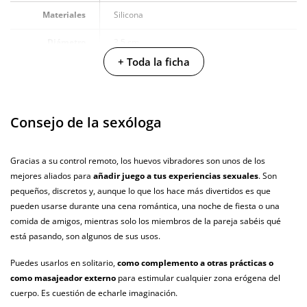
Materiales
Silicona
Diámetro
3.5 cm
+ Toda la ficha
Multivelocidad
Controles
Mando a distancia
Consejo de la sexóloga
Baterias
Cargador USB
Pilas/Batería
Gracias a su control remoto, los huevos vibradores son unos de los
incluidas
mejores aliados para
añadir juego a tus experiencias sexuales
. Son
pequeños, discretos y, aunque lo que los hace más divertidos es que
Resistente al
100% sumergible
agua
pueden usarse durante una cena romántica, una noche de fiesta o una
comida de amigos, mientras solo los miembros de la pareja sabéis qué
Producto
está pasando, son algunos de sus usos.
vegano
Puedes usarlos en solitario,
como complemento a otras prácticas o
No testado en
como masajeador externo
para estimular cualquier zona erógena del
animales
cuerpo. Es cuestión de echarle imaginación.