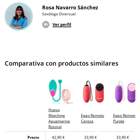
Envío discreto
Paquete discreto y sin distintivos
Rosa Navarro Sánchez
Sexóloga Diversual
Garantías
3 años de garantía
Ver perfil
Producto
original
¿Cuándo lo
El en 24 horas hábiles (fecha estimada)
recibo?
Comparativa con productos similares
Huevo
Watchme
Eggo Remoto
Eggo Remoto
Aguamarina
Cereza
Purple
Rosoral
Precio
42,90 €
33,90 €
33,90 €