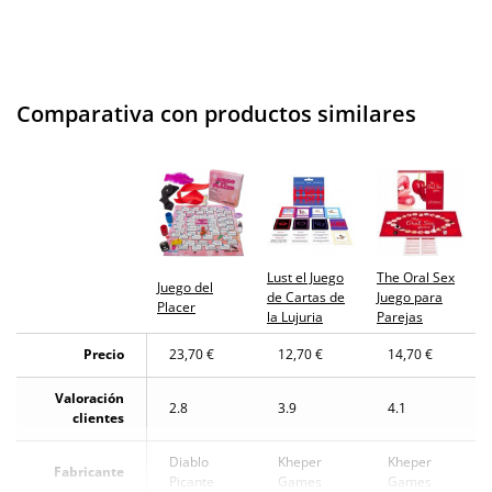
Comparativa con productos similares
Lust el Juego
The Oral Sex
Juego del
de Cartas de
Juego para
Placer
la Lujuria
Parejas
Precio
23,70 €
12,70 €
14,70 €
Valoración
2.8
3.9
4.1
clientes
Diablo
Kheper
Kheper
Fabricante
Picante
Games
Games