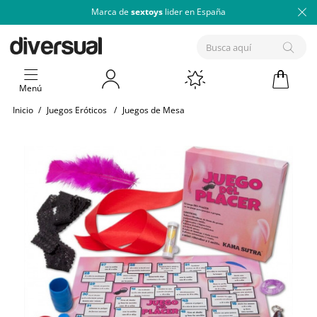
Marca de
sextoys
lider en España
Menú
Inicio
/
Juegos Eróticos
/
Juegos de Mesa