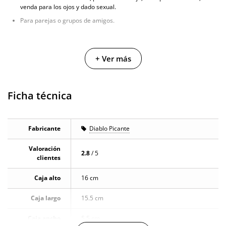
venda para los ojos y dado sexual.
Para parejas o grupos de amigos.
+ Ver más
Ficha técnica
Fabricante
Diablo Picante
Valoración
2.8
/ 5
clientes
Caja alto
16 cm
Caja largo
15.5 cm
Caja ancho
5.5 cm