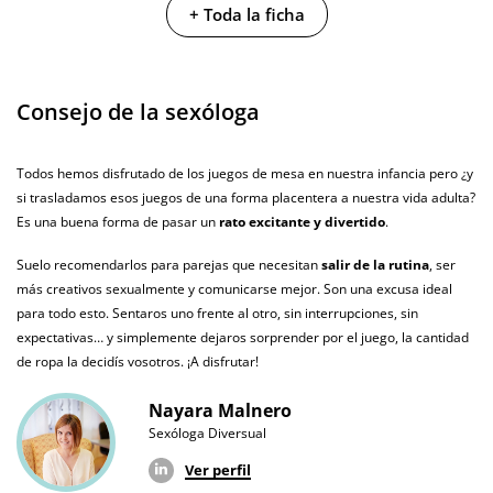
+ Toda la ficha
Caja peso
0.28 Kg
Producto
vegano
Consejo de la sexóloga
No testado en
animales
Todos hemos disfrutado de los juegos de mesa en nuestra infancia pero ¿y
si trasladamos esos juegos de una forma placentera a nuestra vida adulta?
Envío discreto
Paquete discreto y sin distintivos
Es una buena forma de pasar un
rato excitante y divertido
.
Garantías
3 años de garantía
Suelo recomendarlos para parejas que necesitan
salir de la rutina
, ser
Producto
más creativos sexualmente y comunicarse mejor. Son una excusa ideal
original
para todo esto. Sentaros uno frente al otro, sin interrupciones, sin
expectativas… y simplemente dejaros sorprender por el juego, la cantidad
¿Cuándo lo
El martes 11 de agosto (fecha estimada)
de ropa la decidís vosotros. ¡A disfrutar!
recibo?
Nayara Malnero
Sexóloga Diversual
Ver perfil