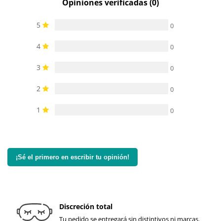
Opiniones verificadas (0)
5
0
4
0
3
0
2
0
1
0
¡Sé el primero en escribir tu opinión!
Discreción total
Tu pedido se entregará sin distintivos ni marcas.