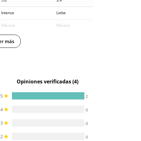
5.0
3.9
Intense
Liebe
Silicona
Silicona
-
3.2 cm
er más
-
100% sumergible
Opiniones verificadas (4)
5
2
4
0
3
0
2
0