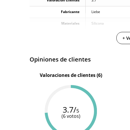
Valoración clientes
3.7
Fabricante
Liebe
Materiales
Silicona
Diámetro
3.2 cm
+ V
Resistente al agua
100% sumergible
Opiniones de clientes
Valoraciones de clientes (6)
3.7/
5
(6 votos)