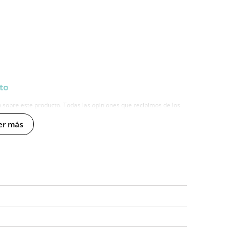
to
 sobre este producto. Todas las opiniones que recibimos de los
nosotros este gesto es muy importante, y nos ayuda a mejorar y
er más