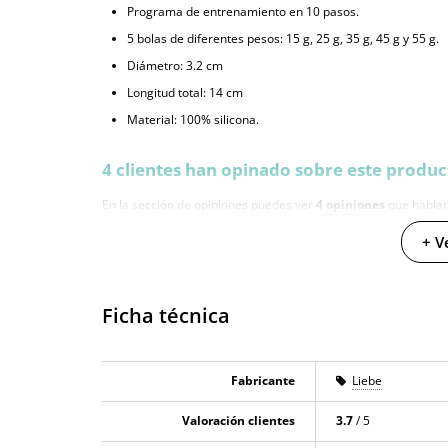
Programa de entrenamiento en 10 pasos.
5 bolas de diferentes pesos: 15 g, 25 g, 35 g, 45 g y 55 g.
Diámetro: 3.2 cm
Longitud total: 14 cm
Material: 100% silicona.
4 clientes han opinado sobre este produc
En la sección de opiniones puedes ver
4 opiniones
que hablan
artículos que ofrecemos son reales y están verificadas. Para 
+ V
ofrecer un mejor servicio al resto de usuarios.
Ficha técnica
Fabricante
Liebe
Valoración clientes
3.7
/ 5