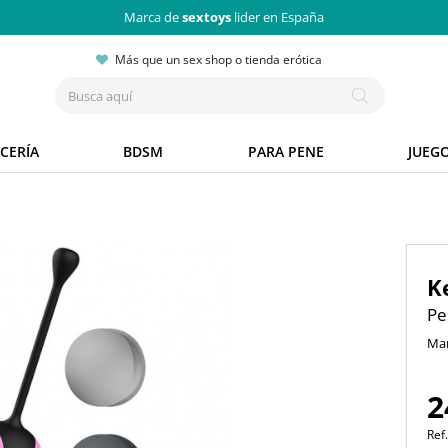
Marca de
sextoys
lider en España
Más que un sex shop o tienda erótica
CERÍA
BDSM
PARA PENE
JUEG
K
Pe
Ma
2
Ref