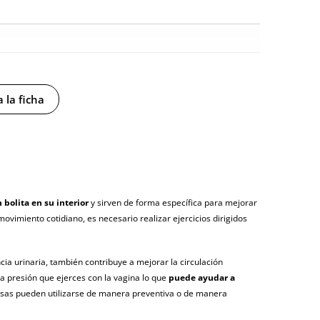
 la ficha
y sin distintivos
tía
 bolita en su interior
y sirven de forma específica para mejorar
movimiento cotidiano, es necesario realizar ejercicios dirigidos
gosto (fecha estimada)
cia urinaria, también contribuye a mejorar la circulación
 la presión que ejerces con la vagina lo que
puede ayudar a
pesas pueden utilizarse de manera preventiva o de manera