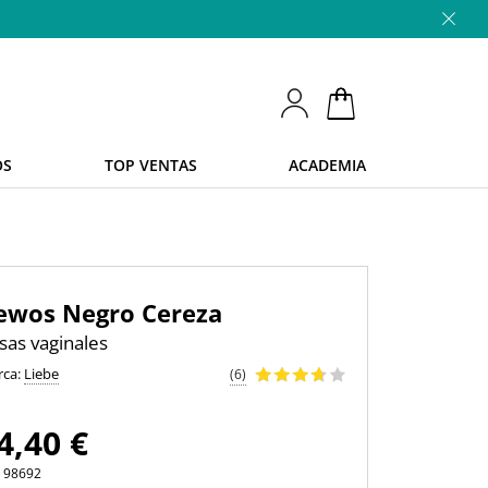
OS
TOP VENTAS
ACADEMIA
ewos Negro Cereza
sas vaginales
rca:
Liebe
(6)
4,40 €
.
98692