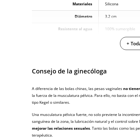
Materiales
Silicona
Diámetro
3.2 cm
Resistente al agua
100% sumergible
Producto vegano
+ Toda
No testado en animales
Envío discreto
Paquete discreto 
Consejo de la ginecóloga
Garantías
3 años de garan
A diferencia de las bolas chinas, las pesas vaginales
no tienen
Producto original
la fuerza de la musculatura pélvica. Para ello, no basta con el 
tipo Kegel o similares.
¿Cuándo lo recibo?
El viernes 7 de a
Una musculatura pélvica fuerte, no solo previene la incontinen
sanguínea de la zona, la lubricación natural y el control sobre
mejorar las relaciones sexuales
. Tanto las bolas como las 
terapéutica.