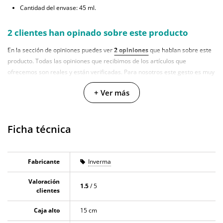
Cantidad del envase: 45 ml.
2 clientes han opinado sobre este producto
En la sección de opiniones puedes ver
2 opiniones
que hablan sobre este
producto. Todas las opiniones que recibimos de los artículos que
ofrecemos son reales y están verificadas. Para nosotros este gesto es muy
importante, y nos ayuda a mejorar y ofrecer un mejor servicio al resto de
+ Ver más
usuarios.
Ficha técnica
Fabricante
Inverma
Valoración
1.5
/ 5
clientes
Caja alto
15 cm