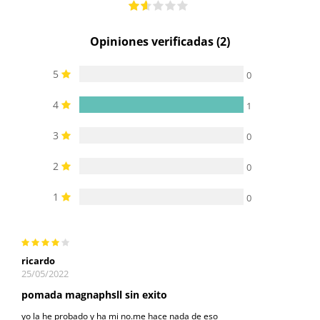
Opiniones verificadas (2)
5
0
4
1
3
0
2
0
1
0
ricardo
25/05/2022
pomada magnaphsll sin exito
yo la he probado y ha mi no.me hace nada de eso