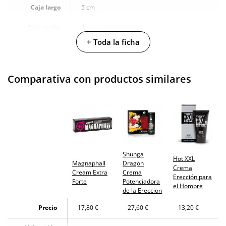
Caja largo
5 cm
Caja ancho
3 cm
+ Toda la ficha
Caja peso
0.065 Kg
Cantidad
45 ml
Comparativa con productos similares
Producto
vegano
No testado en
animales
Envío discreto
Paquete discreto y sin distintivos
Shunga
Hot XXL
Magnaphall
Dragon
Garantías
3 años de garantía
Crema
Cream Extra
Crema
Erección para
Forte
Potenciadora
el Hombre
Producto
de la Ereccion
original
Precio
17,80 €
27,60 €
13,20 €
¿Cuándo lo
El martes 11 de agosto (fecha estimada)
recibo?