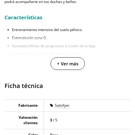
podrá acompañarte en tus duchas y baños.
Características
Entrenamiento intensivo del suelo pélvico.
Estimulación zona G.
Variedad infinita de programas a través de la App.
Satisfyer Connect App disponible gratuita.
12 modos de vibración predefinidos sin App.
+ Ver más
Modo susurro.
Diámetro: 3.3 cm.
Ficha técnica
Longitud: 22.2 cm.
Fabricado en silicona body-friendly.
Impermeabilidad IPX7.
Fabricante
Satisfyer
Recargable por USB (cable incluido).
Valoración
3
/ 5
clientes
Color
Rosa