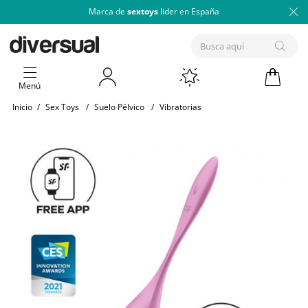
Marca de
sextoys
lider en España
Menú
Inicio
/
Sex Toys
/
Suelo Pélvico
/
Vibratorias