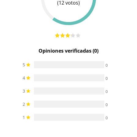
(12 votos)
Pilas/Batería
incluidas
Resistente al
100%
100%
100%
agua
sumergible
sumergible
sumergible
Opiniones verificadas (0)
5
0
4
0
3
0
2
0
1
0