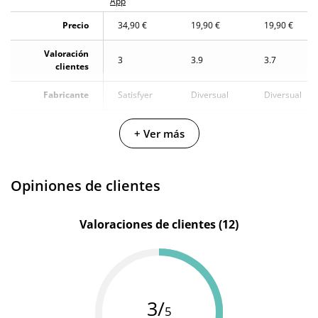
App
Precio
34,90 €
19,90 €
19,90 €
Valoración
3
3.9
3.7
clientes
Fabricante
Satisfyer
Diversual
Diversual
Color
Rosa
Rojo
Turquesa
+ Ver más
ABS -
ABS -
Plástico
Plástico
Materiales
Silicona
resistente
resistente
Opiniones de clientes
y no
y no
quebradizo
quebradizo
Valoraciones de clientes (12)
Multivelocidad
Controles
App móvil
-
-
Cargador
Cargador
Cargador
Baterias
USB
USB
USB
3/
5