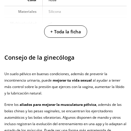
Materiales
Silicona
Multivelocidad
+ Toda la ficha
Controles
App móvil
Baterias
Cargador USB
Consejo de la ginecóloga
Pilas/Batería
incluidas
Un suelo pélvico en buenas condiciones, además de prevenir la
Resistente al
100% sumergible
incontinencia urinaria, puede
mejorar tu vida sexual
al ayudar a tener
agua
más control sobre la presión que ejerces con la vagina, aumentar la libido
Producto
y la lubricación natural.
vegano
Entre los
aliados para mejorar la musculatura pélvica
, además de las
No testado en
bolas chinas y las pesas vaginales, se encuentran los ejercitadores
animales
automáticos y las bolas vibratorias. Algunos disponen de mando y otros
incluso registran la evolución del entrenamiento en una app y lo adaptan al
Envío discreto
Paquete discreto y sin distintivos
estado de los músculos. Puede ser una forma más entretenida de