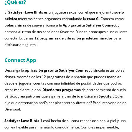
¿Qué es?
El
Satisfyer Love Birds
es un juguete sexual con el que mejorar tu
suelo
pélvico
mientras tienes orgasmos estimulando la
zona G
. Conecta estas
bolas chinas
de suave silicona a la
App gratuita Satisfyer Connect
y
entrena al ritmo de tus canciones favoritas. Y no te preocupes si no quieres
conectarlo, tienes
12 programas de vibración predeterminados
para
disfrutar a tu gusto.
Connect App
Descarga la
aplicación gratuita
Satisfyer Connect
y vincula estas bolas
chinas. Además de los 12 programas de vibración que puedes manejar
desde el juguete, cuentas con una infinidad de posibilidades que podrás
crear mediante la app.
Diseña tus programas
de entrenamiento de suelo
pélvico, crea patrones que sigan el ritmo de tu música en
Spotify.
¿Quién
dijo que entrenar no podía ser placentero y divertido? Producto vendido en
Diversual.
Satisfyer Love Birds 1
está hecho de silicona respetuosa con la piel y una
correa flexible para manejarlo cómodamente. Como es impermeable,