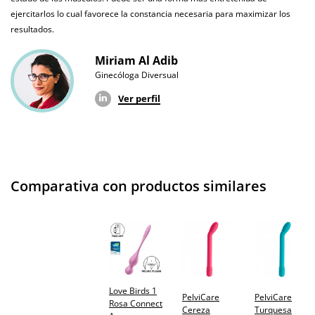
ejercitarlos lo cual favorece la constancia necesaria para maximizar los
Garantías
3 años de garantía
resultados.
Producto
original
Miriam Al Adib
Ginecóloga Diversual
¿Cuándo lo
El martes 11 de agosto (fecha estimada)
recibo?
Ver perfil
Comparativa con productos similares
Love Birds 1
PelviCare
PelviCare
Rosa Connect
Cereza
Turquesa