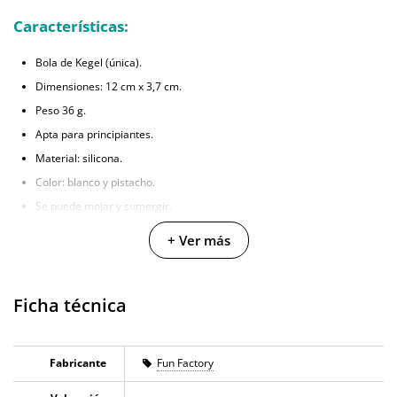
Características:
Bola de Kegel (única).
Dimensiones: 12 cm x 3,7 cm.
Peso 36 g.
Apta para principiantes.
Material: silicona.
Color: blanco y pistacho.
Se puede mojar y sumergir.
Práctico cordón de inserción/extracción.
+ Ver más
Ficha técnica
Fabricante
Fun Factory