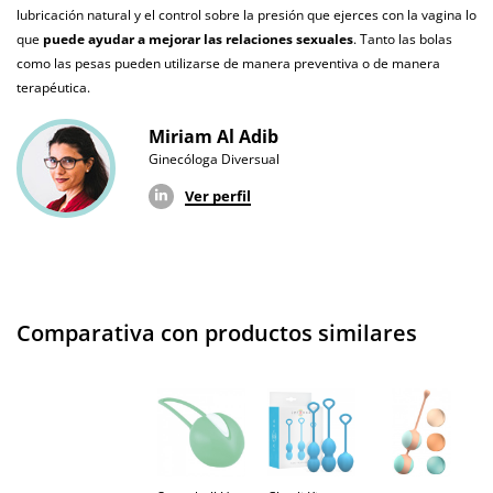
Producto
lubricación natural y el control sobre la presión que ejerces con la vagina lo
original
que
puede ayudar a mejorar las relaciones sexuales
. Tanto las bolas
como las pesas pueden utilizarse de manera preventiva o de manera
¿Cuándo lo
El martes 11 de agosto (fecha estimada)
terapéutica.
recibo?
Miriam Al Adib
Ginecóloga Diversual
Ver perfil
Comparativa con productos similares