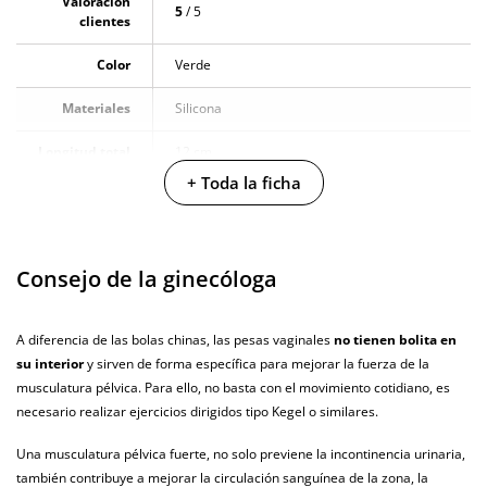
Valoración
5
/ 5
clientes
Color
Verde
Materiales
Silicona
Longitud total
12 cm
+ Toda la ficha
Diámetro
3.7 cm
Cantidad
36 g
Consejo de la ginecóloga
Producto
vegano
A diferencia de las bolas chinas, las pesas vaginales
no tienen bolita en
No testado en
su interior
y sirven de forma específica para mejorar la fuerza de la
animales
musculatura pélvica. Para ello, no basta con el movimiento cotidiano, es
Envío discreto
Paquete discreto y sin distintivos
necesario realizar ejercicios dirigidos tipo Kegel o similares.
Garantías
3 años de garantía
Una musculatura pélvica fuerte, no solo previene la incontinencia urinaria,
también contribuye a mejorar la circulación sanguínea de la zona, la