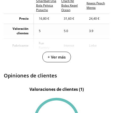
Smartball Una
Charli Kit
Kewos Peach
Bola Pelvica
Bolas Kegel
Menta
Pistacho
Ocean
Precio
16,80 €
31,60 €
24,40 €
Valoración
5
5.0
3.9
clientes
Fun
Fabricante
Intense
Liebe
Factory
+ Ver más
Color
Verde
Azul
Verde
Materiales
Silicona
Silicona
Silicona
Opiniones de clientes
Longitud
12 cm
-
-
total
Valoraciones de clientes (1)
Diámetro
3.7 cm
-
3.2 cm
Cantidad
36 g
-
-