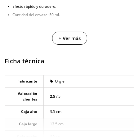
Efecto rápido y duradero.
Cantidad del envase: 50 ml.
+ Ver más
Ficha técnica
Fabricante
Orgie
Valoración
2.5
/ 5
clientes
Caja alto
3.5 cm
Caja largo
12.5 cm
Caja ancho
3.5 cm