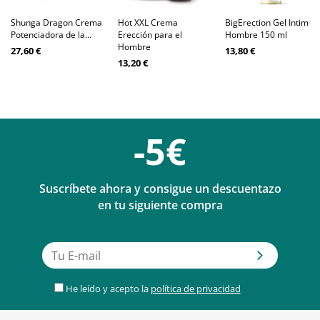
Shunga Dragon Crema
Hot XXL Crema
BigErection Gel Intimo
Potenciadora de la...
Erección para el
Hombre 150 ml
Hombre
27,60 €
13,80 €
13,20 €
-5€
Suscríbete ahora y consigue un descuentazo
en tu siguiente compra
He leído y acepto la
política de privacidad