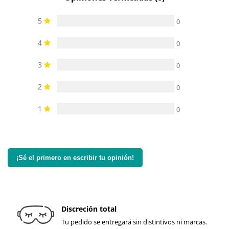
5
0
4
0
3
0
2
0
1
0
¡Sé el primero en escribir tu opinión!
Discreción total
Tu pedido se entregará sin distintivos ni marcas.