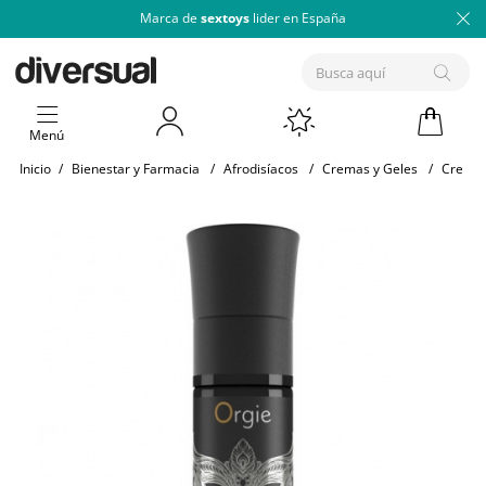
Marca de
sextoys
lider en España
Menú
Inicio
/
Bienestar y Farmacia
/
Afrodisíacos
/
Cremas y Geles
/
Cremas