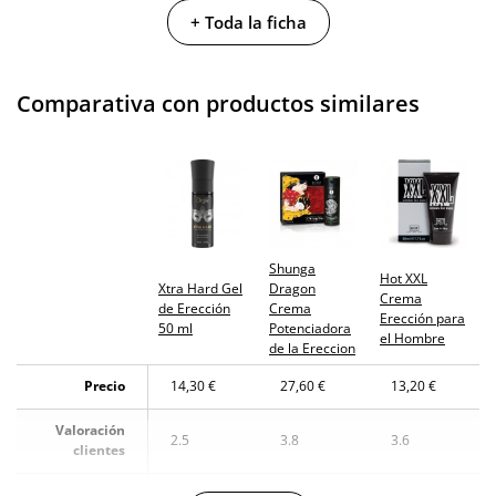
+ Toda la ficha
Caja peso
0.08 Kg
Cantidad
50 ml
Comparativa con productos similares
Producto
vegano
No testado en
animales
Envío discreto
Paquete discreto y sin distintivos
Shunga
Hot XXL
Xtra Hard Gel
Dragon
Garantías
3 años de garantía
Crema
de Erección
Crema
Erección para
50 ml
Potenciadora
el Hombre
Producto
de la Ereccion
original
Precio
14,30 €
27,60 €
13,20 €
¿Cuándo lo
El en 24 horas hábiles (fecha estimada)
recibo?
Valoración
2.5
3.8
3.6
clientes
Fabricante
Orgie
Shunga
Hot