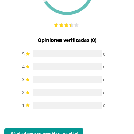
Opiniones verificadas (0)
5
0
4
0
3
0
2
0
1
0
¡Sé el primero en escribir tu opinión!