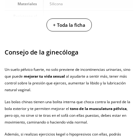
Materiales
Silicona
Resistente al
100% sumergible
agua
+ Toda la ficha
Producto
vegano
Consejo de la ginecóloga
No testado en
animales
Un suelo pélvico fuerte, no solo previene de incontinencias urinarias, sino
Envío discreto
Paquete discreto y sin distintivos
que puede
mejorar tu vida sexual
al ayudarte a sentir más, tener más
Garantías
3 años de garantía
control sobre la presión que ejerces, aumentar la libido y la lubricación
natural vaginal.
Producto
original
Las bolas chinas tienen una bolita interna que choca contra la pared de la
bola exterior y te permiten mejorar el
tono de la musculatura pélvica
,
¿Cuándo lo
El martes 11 de agosto (fecha estimada)
pero ojo, no sirve si te tiras en el sofá con ellas puestas, debes estar en
recibo?
movimiento, caminando o haciendo vida normal.
Además, si realizas ejercicios kegel o hipopresivos con ellas, podrás