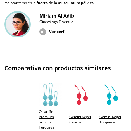
mejorar también la
fuerza de la musculatura pélvica
.
Miriam Al Adib
Ginecóloga Diversual
Ver perfil
Comparativa con productos similares
Osian Set
Premium
Gemini Kegel
Gemini Kegel
Silicona
Cereza
Turquesa
Turquesa