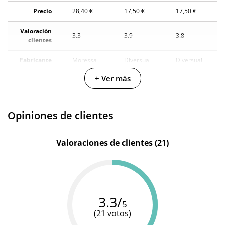
Precio
28,40 €
17,50 €
17,50 €
Valoración
3.3
3.9
3.8
clientes
Fabricante
Moressa
Diversual
Diversual
+ Ver más
Color
Azul
Rosa
Turquesa
Materiales
Silicona
Silicona
Silicona
Opiniones de clientes
Resistente
100%
100%
100%
al agua
sumergible
sumergible
sumergible
Valoraciones de clientes (21)
3.3/
5
(21 votos)