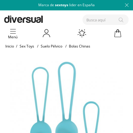
Marca de
sextoys
lider en España
Menú
Inicio
/
Sex Toys
/
Suelo Pélvico
/
Bolas Chinas