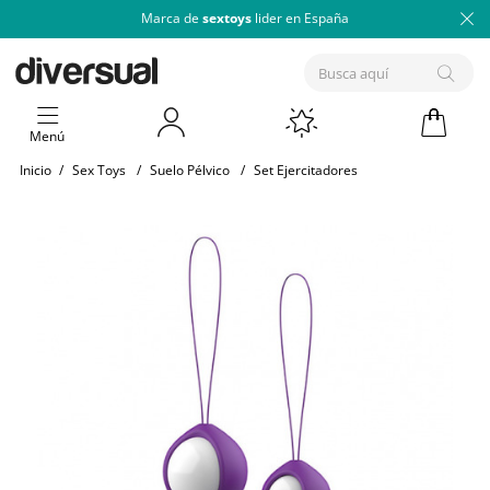
Marca de
sextoys
lider en España
Menú
Inicio
/
Sex Toys
/
Suelo Pélvico
/
Set Ejercitadores