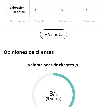
Valoración
3
3.9
3.8
clientes
Fabricante
Bswish
Diversual
Diversual
Color
Morado
Rosa
Turquesa
+ Ver más
Materiales
Silicona
Silicona
Silicona
Resistente
100%
100%
100%
Opiniones de clientes
al agua
sumergible
sumergible
sumergible
Valoraciones de clientes (9)
3/
5
(9 votos)