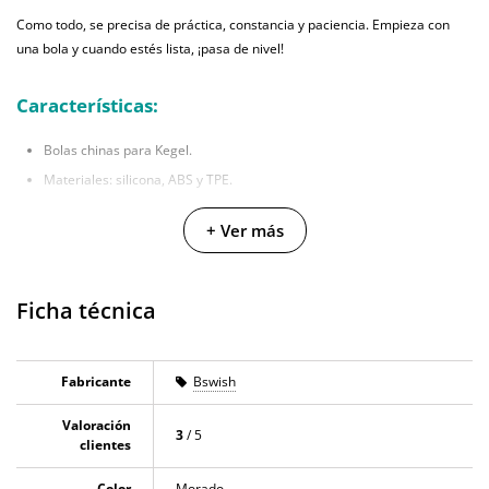
Como todo, se precisa de práctica, constancia y paciencia. Empieza con
una bola y cuando estés lista, ¡pasa de nivel!
Características:
Bolas chinas para Kegel.
Materiales: silicona, ABS y TPE.
Color: morado.
+ Ver más
Textura suave, agradable al tacto.
Fácil de insertar, cómodas.
Dos bolas y dos aplicadores para elevar la dificultad de tus ejercicios.
Ficha técnica
Dimensiones:
Fabricante
Bswish
Grande: Diámetro 3.6 cm y peso de 38g.
Valoración
Pequeña: Diámetro 2.9 cm y peso de 24g.
3
/ 5
clientes
5 clientes han opinado sobre este producto
Color
Morado