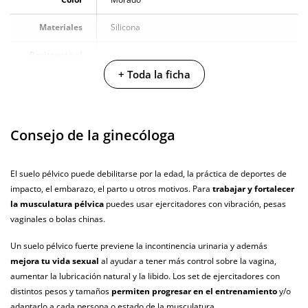
En la sección de opiniones puedes ver
5 opiniones
que hablan sobre este
Materiales
Silicona
producto. Todas las opiniones que recibimos de los artículos que
ofrecemos son reales y están verificadas. Para nosotros este gesto es muy
Resistente al
100% sumergible
importante, y nos ayuda a mejorar y ofrecer un mejor servicio al resto de
agua
+ Toda la ficha
usuarios.
Producto
vegano
Consejo de la ginecóloga
No testado en
animales
El suelo pélvico puede debilitarse por la edad, la práctica de deportes de
Envío discreto
Paquete discreto y sin distintivos
impacto, el embarazo, el parto u otros motivos. Para
trabajar y fortalecer
Garantías
3 años de garantía
la musculatura pélvica
puedes usar ejercitadores con vibración, pesas
vaginales o bolas chinas.
Producto
original
Un suelo pélvico fuerte previene la incontinencia urinaria y además
mejora tu vida sexual
al ayudar a tener más control sobre la vagina,
¿Cuándo lo
El en 24 horas hábiles (fecha estimada)
aumentar la lubricación natural y la libido. Los set de ejercitadores con
recibo?
distintos pesos y tamaños
permiten progresar en el entrenamiento
y/o
adaptarlo a cada persona o estado de la musculatura.