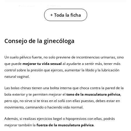
Caja peso
0.085 Kg
+ Toda la ficha
Diámetro
3.4 cm
Resistente al
100% sumergible
agua
Consejo de la ginecóloga
Producto
vegano
Un suelo pélvico fuerte, no solo previene de incontinencias urinarias, sino
que puede
mejorar tu vida sexual
al ayudarte a sentir más, tener más
No testado en
animales
control sobre la presión que ejerces, aumentar la libido y la lubricación
natural vaginal.
Envío discreto
Paquete discreto y sin distintivos
Las bolas chinas tienen una bolita interna que choca contra la pared de la
Garantías
3 años de garantía
bola exterior y te permiten mejorar el
tono de la musculatura pélvica
,
pero ojo, no sirve si te tiras en el sofá con ellas puestas, debes estar en
Producto
movimiento, caminando o haciendo vida normal.
original
Además, si realizas ejercicios kegel o hipopresivos con ellas, podrás
¿Cuándo lo
El martes 11 de agosto (fecha estimada)
mejorar también la
fuerza de la musculatura pélvica
.
recibo?