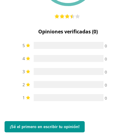
Opiniones verificadas (0)
5
0
4
0
3
0
2
0
1
0
¡Sé el primero en escribir tu opinión!