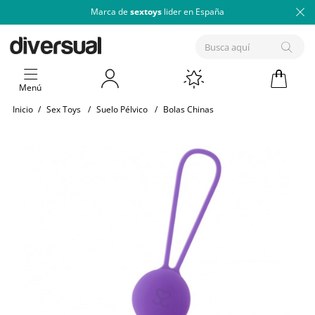
Marca de
sextoys
lider en España
Menú
Inicio
/
Sex Toys
/
Suelo Pélvico
/
Bolas Chinas