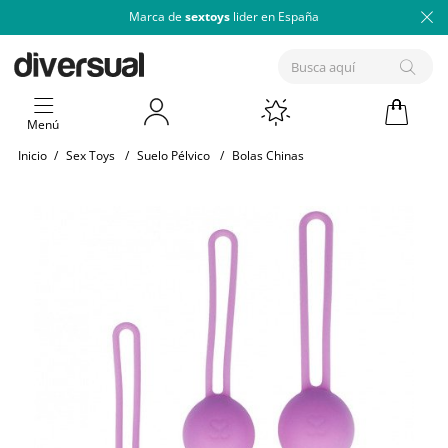
Marca de
sextoys
lider en España
Menú
Inicio
/
Sex Toys
/
Suelo Pélvico
/
Bolas Chinas