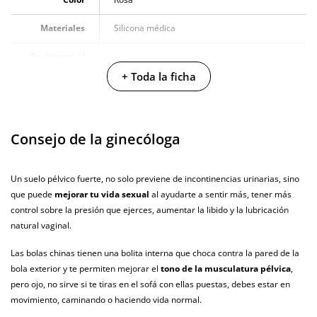
Materiales
Silicona médica
Resistente al
100% sumergible
agua
+ Toda la ficha
Producto
vegano
Consejo de la ginecóloga
No testado en
animales
Un suelo pélvico fuerte, no solo previene de incontinencias urinarias, sino
Envío discreto
Paquete discreto y sin distintivos
que puede
mejorar tu vida sexual
al ayudarte a sentir más, tener más
Garantías
3 años de garantía
control sobre la presión que ejerces, aumentar la libido y la lubricación
natural vaginal.
Producto
original
Las bolas chinas tienen una bolita interna que choca contra la pared de la
bola exterior y te permiten mejorar el
tono de la musculatura pélvica
,
¿Cuándo lo
El lunes 10 de agosto (fecha estimada)
pero ojo, no sirve si te tiras en el sofá con ellas puestas, debes estar en
recibo?
movimiento, caminando o haciendo vida normal.