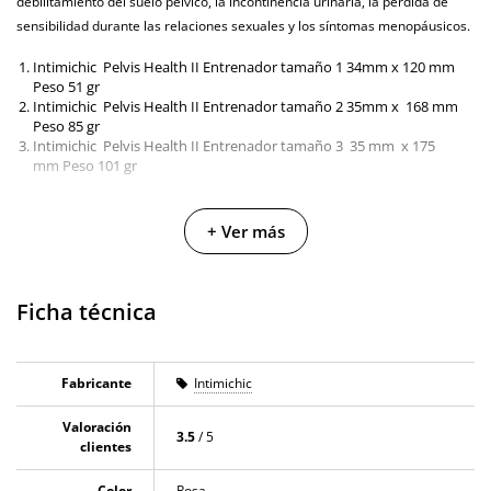
debilitamiento del suelo pélvico, la incontinencia urinaria, la pérdida de
sensibilidad durante las relaciones sexuales y los síntomas menopáusicos.
Intimichic Pelvis Health II Entrenador tamaño 1 34mm x 120 mm
Peso 51 gr
Intimichic Pelvis Health II Entrenador tamaño 2 35mm x 168 mm
Peso 85 gr
Intimichic Pelvis Health II Entrenador tamaño 3 35 mm x 175
mm Peso 101 gr
6 clientes han opinado sobre este producto
+ Ver más
En la sección de opiniones puedes ver
6 opiniones
que hablan sobre este
producto. Todas las opiniones que recibimos de los artículos que
ofrecemos son reales y están verificadas. Para nosotros este gesto es muy
Ficha técnica
importante, y nos ayuda a mejorar y ofrecer un mejor servicio al resto de
usuarios.
Fabricante
Intimichic
Valoración
3.5
/ 5
clientes
Color
Rosa