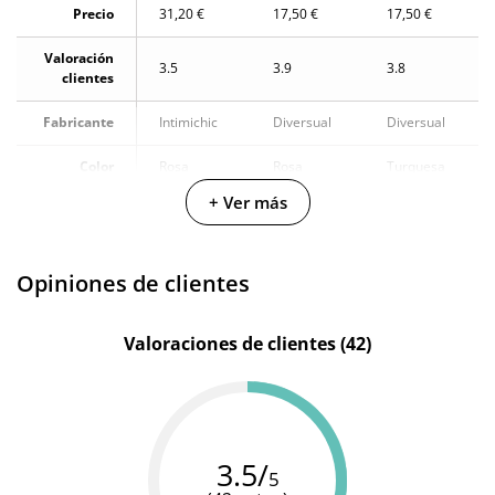
Precio
31,20 €
17,50 €
17,50 €
Valoración
3.5
3.9
3.8
clientes
Fabricante
Intimichic
Diversual
Diversual
Color
Rosa
Rosa
Turquesa
+ Ver más
Silicona
Materiales
Silicona
Silicona
médica
Resistente
100%
100%
100%
Opiniones de clientes
al agua
sumergible
sumergible
sumergible
Valoraciones de clientes (42)
3.5/
5