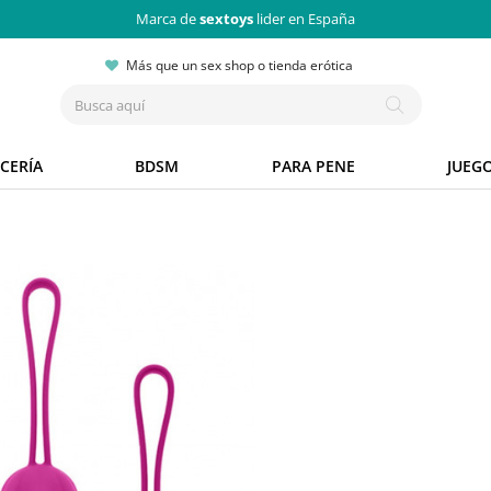
Marca de
sextoys
lider en España
Más que un sex shop o tienda erótica
CERÍA
BDSM
PARA PENE
JUEG