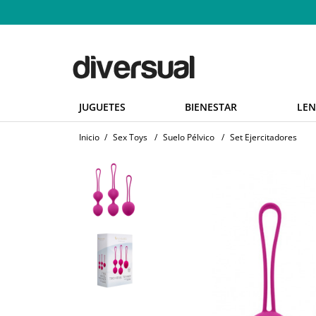
JUGUETES
BIENESTAR
LEN
Inicio
/
Sex Toys
/
Suelo Pélvico
/
Set Ejercitadores