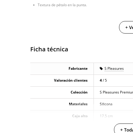
Textura de pétalo en la punta.
+ V
Ficha técnica
Fabricante
S Pleasures
Valoración clientes
4
/ 5
Colección
S Pleasures Premi
Materiales
Silicona
Caja alto
17.5 cm
Caja largo
11.5 cm
+ Toda