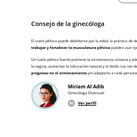
Caja ancho
5.5 cm
Caja peso
0.38 Kg
Consejo de la ginecóloga
Producto vegano
El suelo pélvico puede debilitarse por la edad, la práctica de 
No testado en animales
trabajar y fortalecer la musculatura pélvica
puedes usar eje
Envío discreto
Paquete discreto 
Un suelo pélvico fuerte previene la incontinencia urinaria y 
la vagina, aumentar la lubricación natural y la libido. Los set
Garantías
3 años de garan
progresar en el entrenamiento
y/o adaptarlo a cada persona
Producto original
Miriam Al Adib
¿Cuándo lo recibo?
El viernes 7 de a
Ginecóloga Diversual
Ver perfil