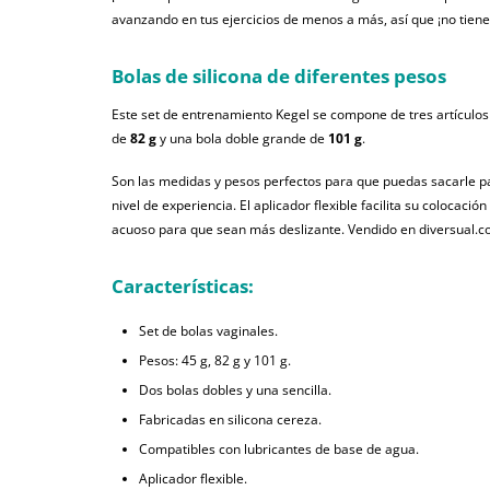
avanzando en tus ejercicios de menos a más, así que ¡no tiene
Bolas de silicona de diferentes pesos
Este set de entrenamiento Kegel se compone de tres artículo
de
82 g
y una bola doble grande de
101 g
.
Son las medidas y pesos perfectos para que puedas sacarle p
nivel de experiencia. El aplicador flexible facilita su colocaci
acuoso para que sean más deslizante. Vendido en diversual.c
Características:
Set de bolas vaginales.
Pesos: 45 g, 82 g y 101 g.
Dos bolas dobles y una sencilla.
Fabricadas en silicona cereza.
Compatibles con lubricantes de base de agua.
Aplicador flexible.