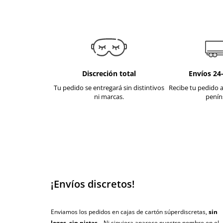
Discreción total
Envíos 24
Tu pedido se entregará sin distintivos
Recibe tu pedido a
ni marcas.
penín
¡Envíos discretos!
Enviamos los pedidos en cajas de cartón súperdiscretas,
sin
logos, sin pistas...
Ni siquiera aparece nuestro nombre en el