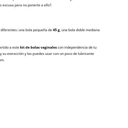
s excusa para no ponerte a ello1
s diferentes: una bola pequeña de
45 g
, una bola doble mediana
artido a este
kit de bolas vaginales
con independencia de tu
ón y su extracción y las puedes usar con un poco de lubricante
om.