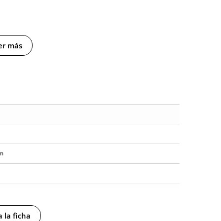
er más
um
 la ficha