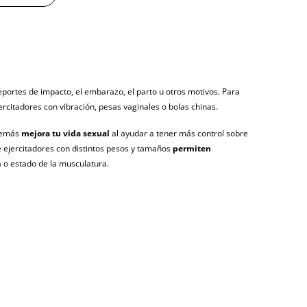
deportes de impacto, el embarazo, el parto u otros motivos. Para
rcitadores con vibración, pesas vaginales o bolas chinas.
y sin distintivos
además
mejora tu vida sexual
al ayudar a tener más control sobre
 de ejercitadores con distintos pesos y tamaños
permiten
tía
 o estado de la musculatura.
gosto (fecha estimada)