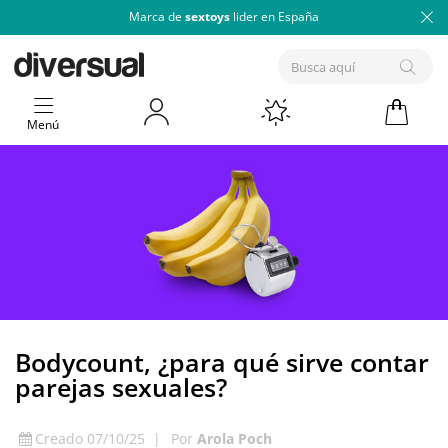
Marca de
sextoys
lider en España
Menú
Bodycount, ¿para qué sirve contar
parejas sexuales?
Creado 07/10/25
|
Por
Arola Poch