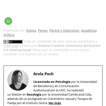
Publicado en:
Vulvas
,
Penes
,
Pareja y relaciones
,
Academia
erótica
.
Todo el contenido de este artículo pertenece a
Diversual
y tiene una
licencia Creative Commons Atribución
4.0 Internacional
. Para usar el contenido es necesario
nombrar a la fuente con un enlace.
Arola Poch
Licenciada en Psicología
por la Universidad
de Barcelona y en Comunicación
Audiovisual por la UOC, ha realizado
un Máster en
Sexología
por la Universidad Camilo José Cela,
además de un postgrado en Crecimiento sexual y Terapia de
Pareja por el Instituto Gomà.
Ver más
.