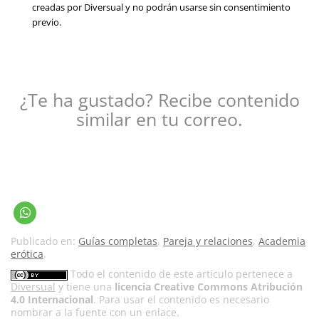
creadas por Diversual y no podrán usarse sin consentimiento
previo.
¿Te ha gustado? Recibe contenido
similar en tu correo.
Publicado en:
Guías completas
,
Pareja y relaciones
,
Academia
erótica
.
Todo el contenido de este artículo pertenece a
Diversual
y tiene una
licencia Creative Commons Atribución
4.0 Internacional
. Para usar el contenido es necesario
nombrar a la fuente con un enlace.