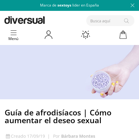
Marca de
sextoys
lider en España
Menú
Guía de afrodisíacos | Cómo
aumentar el deseo sexual
Creado 17/09/19
|
Por
Bárbara Montes