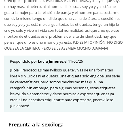
Creo que el problema es ese, todas esas etiquetas, yo soy lo que soy,
no hay mas, ni hetero, ni ni homo, ni bixesual, soy yo y ya está, me
guata la mujer para la relación de pareja y el hombre para acostarme
con el, lo mismo tengo un dildo que una vaina de látex, la cuestión es
que soy yo y ya está me da igual todas las etiquetas, tengo un hijo lo
crie yo solo y vivo mi vida con total normalidad, así que creo que ese
montón de etiquetas es el problema de falta de identidad, hay que
pensar que uno es uno mismo y ya está. P.D ES MI OPINIÓN, NO DIGO
QUE SEA LA CERTERA, PERO SE LE ASEMEJA MUCHO JAJAJAJAJAJ
Respondido por
Lucía Jimenez
el 11/06/26
¡Hola, Francisco! Es maravilloso que te vivas de una forma tan
libre y sin juicios ni etiquetas. Una etiqueta solo engloba una serie
de características, pero somos muchísimo más que una
categoría. Sin embargo, para algunas personas, estas etiquetas
les ayuda a entenderse y darse permiso a expresar quienes ya
eran. Si no necesitas etiquetarte para expresarte, ¡maravilloso!
¡Un abrazo!
Pregunta a la sexóloga