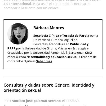
4.0 Internacional
. Para usar el contenido es necesario
nombrar a la fuente con un enlace.
Bárbara Montes
Sexología Clínica y Terapia de Pareja
por la
Universidad Europea Miguel de
Cervantes, licenciatura en
Publicidad y
RRPP
por la Universidad de Girona, Máster en Estrategia y
Creatividad por la Universidad Ramón Llull (Barcelona).
CMO
especializada en
sexualidad y educación sexual.
Creadora de
contenidos digitales.
Saber más
.
Consultas y dudas sobre Género, identidad y
orientación sexual
Por
Francisco josé palomar serrano
el
11/06/26