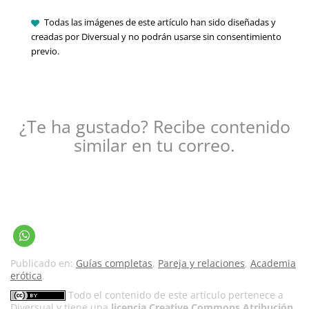
Todas las imágenes de este artículo han sido diseñadas y
creadas por Diversual y no podrán usarse sin consentimiento
previo.
¿Te ha gustado? Recibe contenido
similar en tu correo.
Publicado en:
Guías completas
,
Pareja y relaciones
,
Academia
erótica
.
Todo el contenido de este artículo pertenece a
Diversual
y tiene una
licencia Creative Commons Atribución