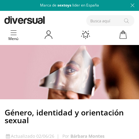
Marca de
sextoys
lider en España
Menú
Género, identidad y orientación
sexual
Actualizado 02/06/26
|
Por
Bárbara Montes