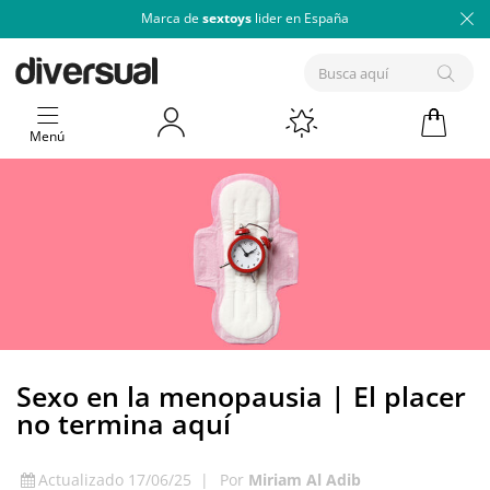
Marca de
sextoys
lider en España
Menú
Sexo en la menopausia | El placer
no termina aquí
Actualizado 17/06/25
|
Por
Miriam Al Adib