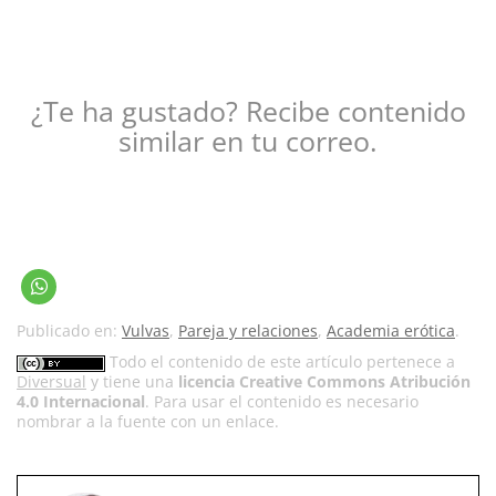
¿Te ha gustado? Recibe contenido
similar en tu correo.
Publicado en:
Vulvas
,
Pareja y relaciones
,
Academia erótica
.
Todo el contenido de este artículo pertenece a
Diversual
y tiene una
licencia Creative Commons Atribución
4.0 Internacional
. Para usar el contenido es necesario
nombrar a la fuente con un enlace.